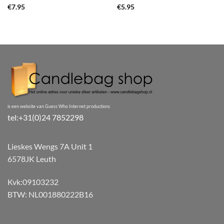
€
7.95
€
5.95
is een website van Guess Who Internet productions
tel:+31(0)24 7852298
Lieskes Wengs 7A Unit 1
6578JK Leuth
Kvk:09103232
BTW: NL001880222B16