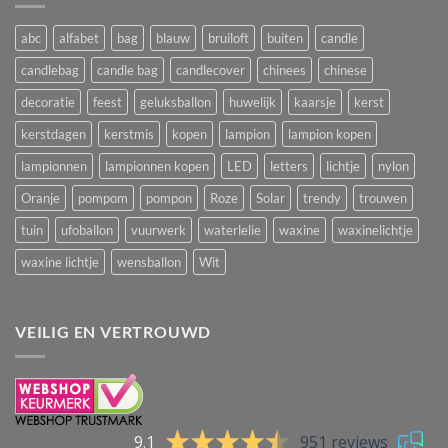
abc
alfabet
bag
blauw
bruiloft
buiten
candle
candlebag
candle bag
candlecover
chinees
chinese
decoratie
feest
geluksballon
huwelijk
kaarsje
kerst
kerstdagen
kerstmis
kopen
lampion
lampion kopen
lampionnen
lampionnen kopen
LED
letters
lichtje
nylon
Oranje
pompom
pompon
Roze
Solar
trendy
trouwen
tuin
ufoballon
vuurwerk
waterlelie
waxine
waxinelichtje
waxine lichtje
wensballon
Wit
VEILIG EN VERTROUWD
9.1
951 reviews