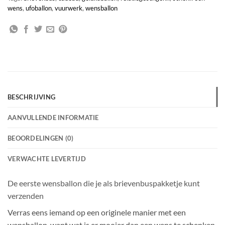
wens
,
ufoballon
,
vuurwerk
,
wensballon
BESCHRIJVING
AANVULLENDE INFORMATIE
BEOORDELINGEN (0)
VERWACHTE LEVERTIJD
De eerste wensballon die je als brievenbuspakketje kunt
verzenden
Verras eens iemand op een originele manier met een
wensballon ,want wat is er mooier dan een wens te schenken,