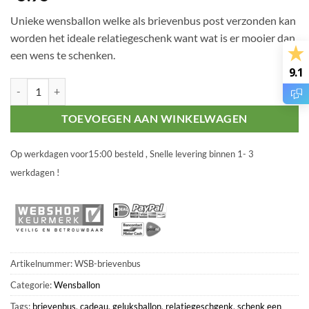
Unieke wensballon welke als brievenbus post verzonden kan
worden het ideale relatiegeschenk want wat is er mooier dan
een wens te schenken.
9.1
XL brievenbus Wensballon aantal
TOEVOEGEN AAN WINKELWAGEN
Op werkdagen voor15:00 besteld , Snelle levering binnen 1- 3
werkdagen !
Artikelnummer:
WSB-brievenbus
Categorie:
Wensballon
Tags:
brievenbus
,
cadeau
,
geluksballon
,
relatiegeschgenk
,
schenk een