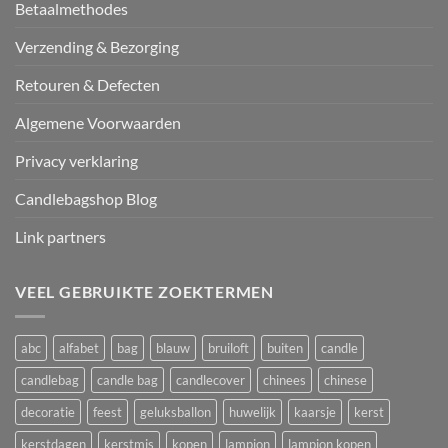
Betaalmethodes
Verzending & Bezorging
Retouren & Defecten
Algemene Voorwaarden
Privacy verklaring
Candlebagshop Blog
Link partners
VEEL GEBRUIKTE ZOEKTERMEN
abc
alfabet
bag
blauw
bruiloft
buiten
candle
candlebag
candle bag
candlecover
chinees
chinese
decoratie
feest
geluksballon
huwelijk
kaarsje
kerst
kerstdagen
kerstmis
kopen
lampion
lampion kopen