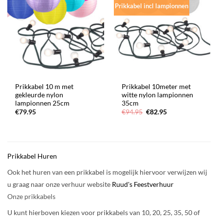
Prikkabel incl lampionnen
Prikkabel 10 m met
Prikkabel 10meter met
gekleurde nylon
witte nylon lampionnen
lampionnen 25cm
35cm
Oorspronkelijke
Huidige
€
79.95
€
94.95
€
82.95
prijs
prijs
was:
is:
€94.95.
€82.95.
Prikkabel Huren
Ook het huren van een prikkabel is mogelijk hiervoor verwijzen wij
u graag naar onze verhuur website
Ruud's Feestverhuur
Onze prikkabels
U kunt hierboven kiezen voor prikkabels van 10, 20, 25, 35, 50 of