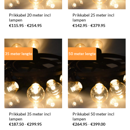
Prikkabel 20 meter incl
Prikkabel 25 meter incl
lampen
lampen
Prijsklasse:
Prijsklasse:
€
115.95
-
€
254.95
€
142.95
-
€
379.95
€115.95
€142.95
tot
tot
€254.95
€379.95
35 meter lengte
50 meter lengte
Prikkabel 35 meter incl
Prikkabel 50 meter incl
lampen
lampen
Prijsklasse:
Prijsklasse:
€
187.50
-
€
299.95
€
264.95
-
€
399.00
€187.50
€264.95