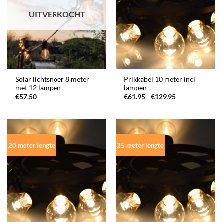
UITVERKOCHT
Solar lichtsnoer 8 meter
Prikkabel 10 meter incl
met 12 lampen
lampen
Prijsklasse:
€
57.50
€
61.95
-
€
129.95
€61.95
tot
€129.95
20 meter lengte
25 meter lengte