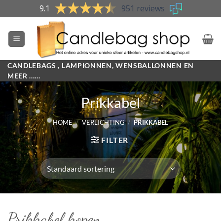
Skip
9.1
951 reviews
to
content
CANDLEBAGS , LAMPIONNEN, WENSBALLONNEN EN
MEER ......
Prikkabel
HOME
/
VERLICHTING
/
PRIKKABEL
FILTER
Prikkabel kopen