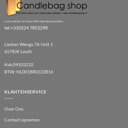
is een website van Guess Who Internet productions
tel:+31(0)24 7852298
Lieskes Wengs 7A Unit 1
6578JK Leuth
Kvk:09103232
BTW: NL001880222B16
KLANTENSERVICE
Over Ons
Contact opnemen