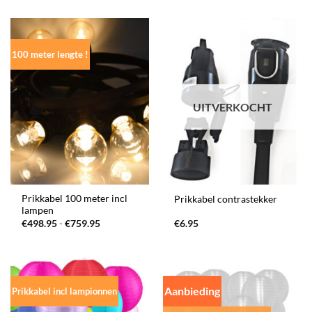
tot
tot
€299.95
€399.00
100 meter lengte !
UITVERKOCHT
Prikkabel 100 meter incl
Prikkabel contrastekker
lampen
Prijsklasse:
€
498.95
-
€
759.95
€
6.95
€498.95
tot
€759.95
Aanbieding
Prikkabel incl lampionnen