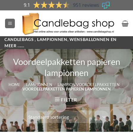
Skip
9.1
951 reviews
to
content
CANDLEBAGS , LAMPIONNEN, WENSBALLONNEN EN
MEER ......
Voordeelpakketten papieren
lampionnen
HOME
/
LAMPIONNEN
/
LAMPION VOORDEELPAKKETTEN
/
VOORDEELPAKKETTEN PAPIEREN LAMPIONNEN
FILTER