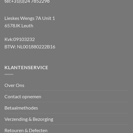
tel:+31(0)24 7852298
Lieskes Wengs 7A Unit 1
6578JK Leuth
Kvk:09103232
BTW: NL001880222B16
KLANTENSERVICE
Over Ons
Contact opnemen
Betaalmethodes
Verzending & Bezorging
Retouren & Defecten