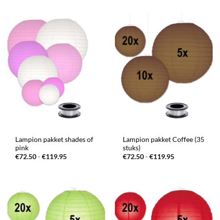
tot
€119.95
Lampion pakket shades of
Lampion pakket Coffee (35
pink
stuks)
Prijsklasse:
Prijsklasse:
€
72.50
-
€
119.95
€
72.50
-
€
119.95
€72.50
€72.50
tot
tot
€119.95
€119.95