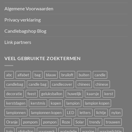
Algemene Voorwaarden
Privacy verklaring
Candlebagshop Blog
Link partners
VEEL GEBRUIKTE ZOEKTERMEN
abc
alfabet
bag
blauw
bruiloft
buiten
candle
candlebag
candle bag
candlecover
chinees
chinese
decoratie
feest
geluksballon
huwelijk
kaarsje
kerst
kerstdagen
kerstmis
kopen
lampion
lampion kopen
lampionnen
lampionnen kopen
LED
letters
lichtje
nylon
Oranje
pompom
pompon
Roze
Solar
trendy
trouwen
tuin
ufoballon
vuurwerk
waterlelie
waxine
waxinelichtje