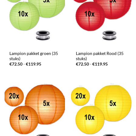
Lampion pakket groen (35
Lampion pakket Rood (35
stuks)
stuks)
Prijsklasse:
Prijsklasse:
€
72.50
-
€
119.95
€
72.50
-
€
119.95
€72.50
€72.50
tot
tot
€119.95
€119.95