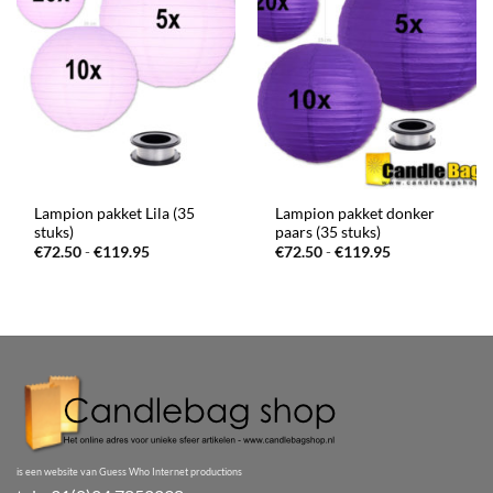
Lampion pakket Lila (35
Lampion pakket donker
stuks)
paars (35 stuks)
Prijsklasse:
Prijsklasse:
€
72.50
-
€
119.95
€
72.50
-
€
119.95
€72.50
€72.50
tot
tot
€119.95
€119.95
is een website van Guess Who Internet productions