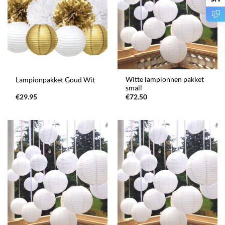
Witte lampionnen pakket
Lampionpakket Goud Wit
small
€
29.95
€
72.50