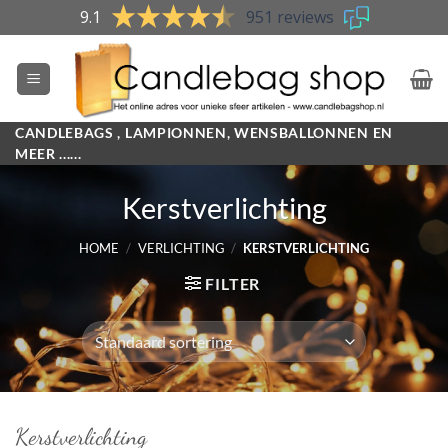
Skip
9.1
951 reviews
to
content
CANDLEBAGS , LAMPIONNEN, WENSBALLONNEN EN
MEER ......
Kerstverlichting
HOME
/
VERLICHTING
/
KERSTVERLICHTING
FILTER
Kerstverlichting