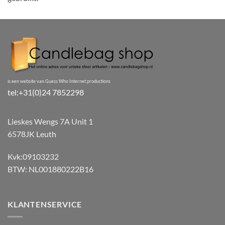
is een website van Guess Who Internet productions
tel:+31(0)24 7852298
Lieskes Wengs 7A Unit 1
6578JK Leuth
Kvk:09103232
BTW: NL001880222B16
KLANTENSERVICE