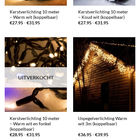
Kerstverlichting 10 meter
Kerstverlichting 10 meter
– Warm wit (koppelbaar)
– Koud wit (koppelbaar)
Prijsklasse:
Prijsklasse:
€
27.95
-
€
31.95
€
27.95
-
€
31.95
€27.95
€27.95
tot
tot
€31.95
€31.95
UITVERKOCHT
Kerstverlichting 10 meter
IJspegelverlichting Warm
– Warm wit en fonkel
wit 3m (koppelbaar)
(koppelbaar)
Prijsklasse:
Prijsklasse:
€
28.95
-
€
31.95
€
36.95
-
€
39.95
€28.95
€36.95