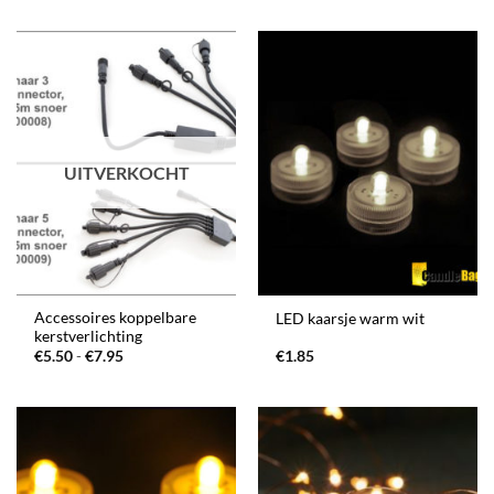
tot
tot
€31.95
€39.95
UITVERKOCHT
Accessoires koppelbare
LED kaarsje warm wit
kerstverlichting
Prijsklasse:
€
5.50
-
€
7.95
€
1.85
€5.50
tot
€7.95