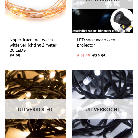
Koperdraad met warm
LED sneeuwvlokken
witte verlichting 2 meter
projector
20 LEDS
Oorspronkelijke
Huidige
€
5.95
€
44.95
€
39.95
prijs
prijs
was:
is:
€44.95.
€39.95.
UITVERKOCHT
UITVERKOCHT