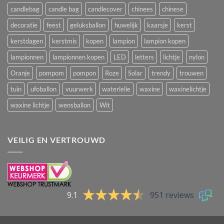
candlebag
candle bag
candlecover
chinees
chinese
decoratie
feest
geluksballon
huwelijk
kaarsje
kerst
kerstdagen
kerstmis
kopen
lampion
lampion kopen
lampionnen
lampionnen kopen
LED
letters
lichtje
nylon
Oranje
pompom
pompon
Roze
Solar
trendy
trouwen
tuin
ufoballon
vuurwerk
waterlelie
waxine
waxinelichtje
waxine lichtje
wensballon
Wit
VEILIG EN VERTROUWD
9.1
951 reviews