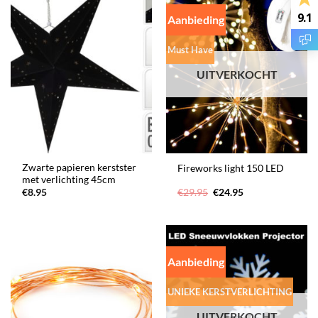
9.1
Aanbieding
Must Have
UITVERKOCHT
Zwarte papieren kerstster
Fireworks light 150 LED
met verlichting 45cm
Oorspronkelijke
Huidige
€
8.95
€
29.95
€
24.95
prijs
prijs
was:
is:
€29.95.
€24.95.
Aanbieding
UNIEKE KERSTVERLICHTING
UITVERKOCHT