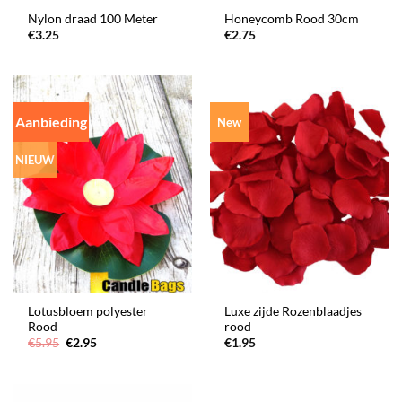
Nylon draad 100 Meter
Honeycomb Rood 30cm
€
3.25
€
2.75
Aanbieding
New
NIEUW
Lotusbloem polyester
Luxe zijde Rozenblaadjes
Rood
rood
Oorspronkelijke
Huidige
€
5.95
€
2.95
€
1.95
prijs
prijs
was:
is:
€5.95.
€2.95.