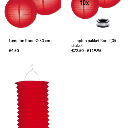
Lampion pakket Rood (35
Lampion Rood Ø 50 cm
stuks)
Prijsklasse:
€
4.50
€
72.50
-
€
119.95
€72.50
tot
€119.95