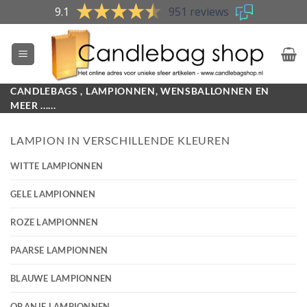
Skip
9.1
951 reviews
to
content
CANDLEBAGS , LAMPIONNEN, WENSBALLONNEN EN
MEER ......
LAMPION IN VERSCHILLENDE KLEUREN
WITTE LAMPIONNEN
GELE LAMPIONNEN
ROZE LAMPIONNEN
PAARSE LAMPIONNEN
BLAUWE LAMPIONNEN
ORANJE LAMPIONNEN