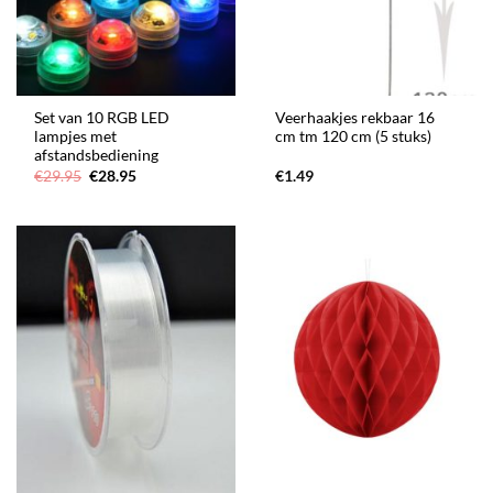
Set van 10 RGB LED
Veerhaakjes rekbaar 16
lampjes met
cm tm 120 cm (5 stuks)
afstandsbediening
Oorspronkelijke
Huidige
€
29.95
€
28.95
€
1.49
prijs
prijs
was:
is:
€29.95.
€28.95.