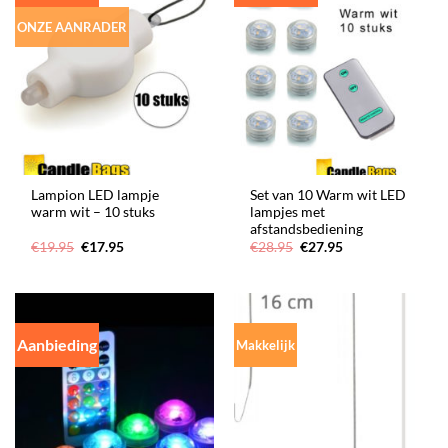
ONZE AANRADER
Lampion LED lampje
Set van 10 Warm wit LED
warm wit – 10 stuks
lampjes met
afstandsbediening
Oorspronkelijke
Huidige
Oorspronkelijke
Huidige
€
19.95
€
17.95
€
28.95
€
27.95
prijs
prijs
prijs
prijs
was:
is:
was:
is:
€19.95.
€17.95.
€28.95.
€27.95.
Aanbieding
Makkelijk