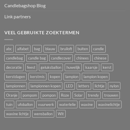
Candlebagshop Blog
Link partners
VEEL GEBRUIKTE ZOEKTERMEN
abc
alfabet
bag
blauw
bruiloft
buiten
candle
candlebag
candle bag
candlecover
chinees
chinese
decoratie
feest
geluksballon
huwelijk
kaarsje
kerst
kerstdagen
kerstmis
kopen
lampion
lampion kopen
lampionnen
lampionnen kopen
LED
letters
lichtje
nylon
Oranje
pompom
pompon
Roze
Solar
trendy
trouwen
tuin
ufoballon
vuurwerk
waterlelie
waxine
waxinelichtje
waxine lichtje
wensballon
Wit