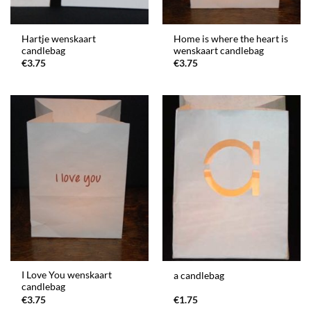
Hartje wenskaart
Home is where the heart is
candlebag
wenskaart candlebag
€
3.75
€
3.75
I Love You wenskaart
a candlebag
candlebag
€
3.75
€
1.75