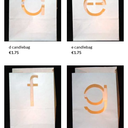
d candlebag
e candlebag
€
1.75
€
1.75