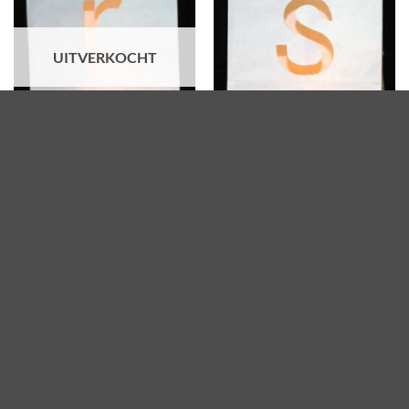
UITVERKOCHT
r candlebag
s candlebag
€
1.75
€
1.75