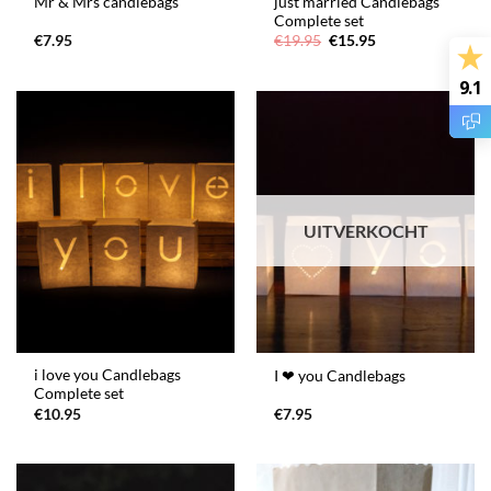
just married Candlebags
Mr & Mrs candlebags
Complete set
Oorspronkelijke
Huidige
€
7.95
€
19.95
€
15.95
prijs
prijs
was:
is:
€19.95.
€15.95.
9.1
UITVERKOCHT
i love you Candlebags
I ❤ you Candlebags
Complete set
€
10.95
€
7.95