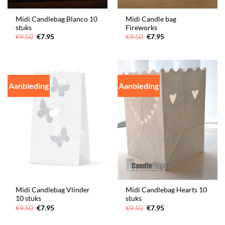
Midi Candlebag Blanco 10
Midi Candle bag
stuks
Fireworks
Oorspronkelijke
Huidige
Oorspronkelijke
Huidige
€
9.50
€
7.95
€
9.50
€
7.95
prijs
prijs
prijs
prijs
was:
is:
was:
is:
€9.50.
€7.95.
€9.50.
€7.95.
Aanbieding
Aanbieding
Midi Candlebag Vlinder
Midi Candlebag Hearts 10
10 stuks
stuks
Oorspronkelijke
Huidige
Oorspronkelijke
Huidige
€
9.50
€
7.95
€
9.50
€
7.95
prijs
prijs
prijs
prijs
was:
is:
was:
is: