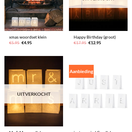
xmas woordset klein
Happy Birthday (groot)
Oorspronkelijke
Huidige
Oorspronkelijke
Huidige
€
5.95
€
4.95
€
17.95
€
12.95
prijs
prijs
prijs
prijs
was:
is:
was:
is:
€5.95.
€4.95.
€17.95.
€12.95.
Aanbieding
UITVERKOCHT