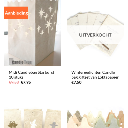
Aanbieding
UITVERKOCHT
Midi Candlebag Starburst
Wintergedichten Candle
10 stuks
bag giftset van Loktapapier
Oorspronkelijke
Huidige
€
9.50
€
7.95
€
7.50
prijs
prijs
was:
is:
€9.50.
€7.95.