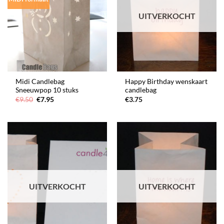
UITVERKOCHT
Midi Candlebag
Happy Birthday wenskaart
Sneeuwpop 10 stuks
candlebag
Oorspronkelijke
Huidige
€
9.50
€
7.95
€
3.75
prijs
prijs
was:
is:
€9.50.
€7.95.
UITVERKOCHT
UITVERKOCHT