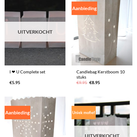
Aanbieding
UITVERKOCHT
Candlebag Kerstboom 10
I ❤ U Complete set
stuks
Oorspronkelijke
Huidige
€
5.95
€
9.95
€
8.95
prijs
prijs
was:
is:
€9.95.
€8.95.
Aanbieding
Uniek mofief
UITVERKOCHT