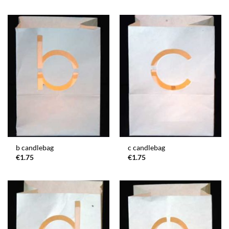
b candlebag
c candlebag
€
1.75
€
1.75