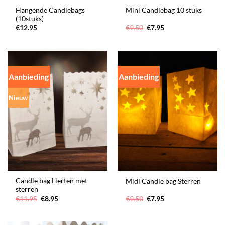
Hangende Candlebags
Mini Candlebag 10 stuks
(10stuks)
Oorspronkelijke
Huidige
€
12.95
€
9.50
€
7.95
prijs
prijs
was:
is:
€9.50.
€7.95.
Aanbieding
Aanbieding
Nieuw
Candle bag Herten met
Midi Candle bag Sterren
sterren
Oorspronkelijke
Huidige
Oorspronkelijke
Huidige
€
11.95
€
8.95
€
9.50
€
7.95
prijs
prijs
prijs
prijs
was:
is:
was:
is:
€11.95.
€8.95.
€9.50.
€7.95.