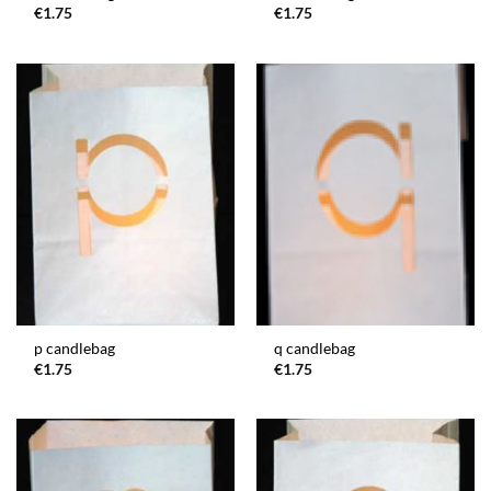
€
1.75
€
1.75
p candlebag
q candlebag
€
1.75
€
1.75