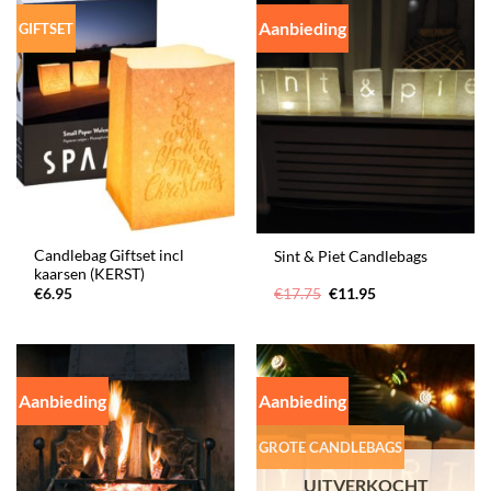
Aanbieding
GIFTSET
Candlebag Giftset incl
Sint & Piet Candlebags
kaarsen (KERST)
Oorspronkelijke
Huidige
€
6.95
€
17.75
€
11.95
prijs
prijs
was:
is:
€17.75.
€11.95.
Aanbieding
Aanbieding
GROTE CANDLEBAGS
UITVERKOCHT