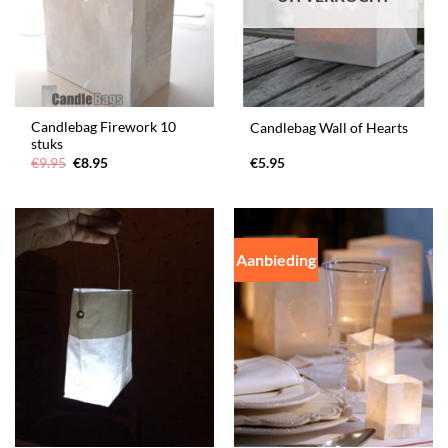
Candlebag Firework 10
Candlebag Wall of Hearts
stuks
Oorspronkelijke
Huidige
€
9.95
€
8.95
€
5.95
prijs
prijs
was:
is:
€9.95.
€8.95.
Aanbieding