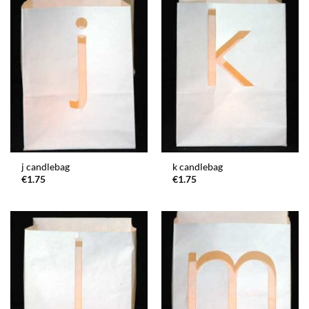
j candlebag
k candlebag
€
1.75
€
1.75