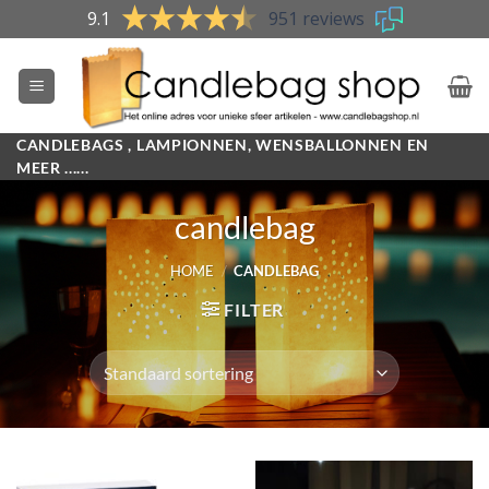
Skip
9.1
951 reviews
to
content
CANDLEBAGS , LAMPIONNEN, WENSBALLONNEN EN
MEER ......
candlebag
HOME
/
CANDLEBAG
FILTER