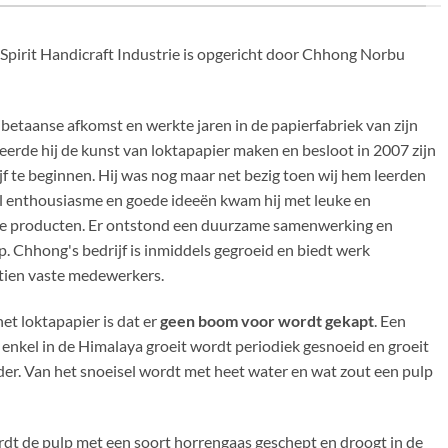
Spirit Handicraft Industrie is opgericht door Chhong Norbu
Tibetaanse afkomst en werkte jaren in de papierfabriek van zijn
leerde hij de kunst van loktapapier maken en besloot in 2007 zijn
jf te beginnen. Hij was nog maar net bezig toen wij hem leerden
l enthousiasme en goede ideeën kwam hij met leuke en
ve producten. Er ontstond een duurzame samenwerking en
. Chhong's bedrijf is inmiddels gegroeid en biedt werk
tien vaste medewerkers.
et loktapapier is dat er
geen boom voor wordt gekapt
. Een
 enkel in de Himalaya groeit wordt periodiek gesnoeid en groeit
er. Van het snoeisel wordt met heet water en wat zout een pulp
dt de pulp met een soort horrengaas geschept en droogt in de