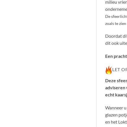
milieu vrie
onderneme
De sfeerlich
zoals te zien
Doordat di
dit ook uit
Een pracht
LET O
Deze sfeer
adviseren 
echt kaarsj
Wanneer u t
glazen potj
en het Lokt