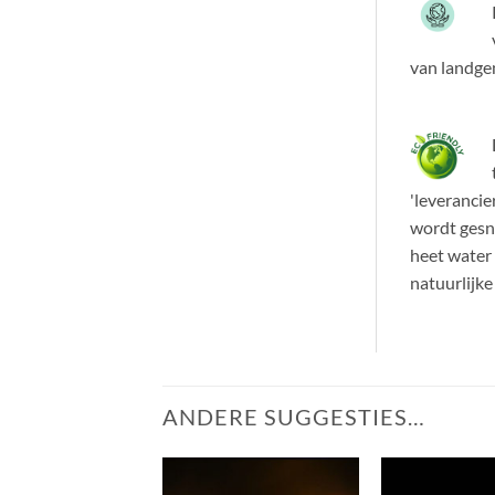
van landge
'leverancie
wordt gesno
heet water 
natuurlijke
ANDERE SUGGESTIES…