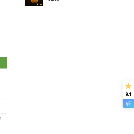
9.1
n