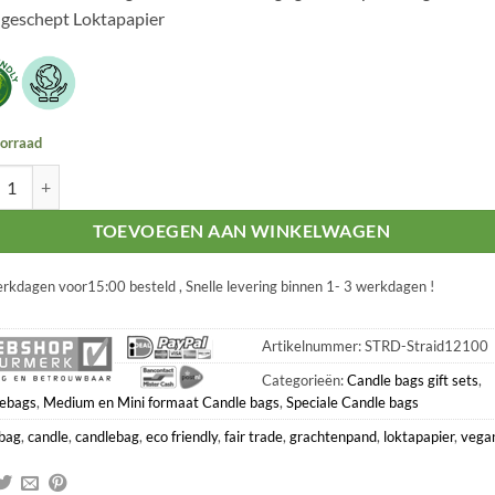
geschept Loktapapier
orraad
tenpanden Candle bag giftset van Loktapapier aantal
TOEVOEGEN AAN WINKELWAGEN
rkdagen voor15:00 besteld , Snelle levering binnen 1- 3 werkdagen !
Artikelnummer:
STRD-Straid12100
Categorieën:
Candle bags gift sets
,
ebags
,
Medium en Mini formaat Candle bags
,
Speciale Candle bags
bag
,
candle
,
candlebag
,
eco friendly
,
fair trade
,
grachtenpand
,
loktapapier
,
vega