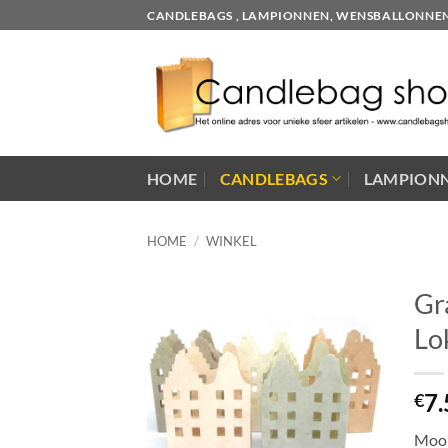
Skip
CANDLEBAGS , LAMPIONNEN, WENSBALLONNEN EN
to
content
HOME
CANDLEBAGS
LAMPION
HOME
/
WINKEL
Gr
Lo
7.
€
Mooi