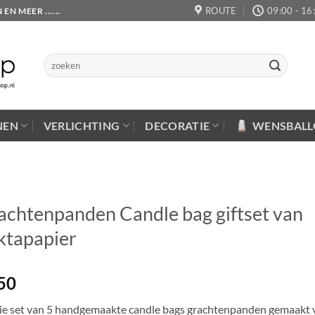
ROUTE
09:00 - 16
 MEER ......
Zoeken
naar:
NEN
VERLICHTING
DECORATIE
WENSBAL
achtenpanden Candle bag giftset van
ktapapier
50
e set van 5 handgemaakte candle bags grachtenpanden gemaakt 