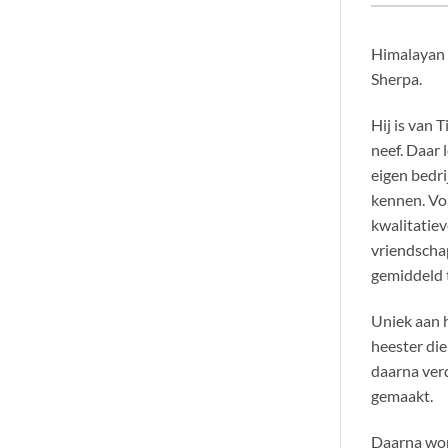
Himalayan 
Sherpa.
Hij is van 
neef. Daar 
eigen bedri
kennen. Vo
kwalitatie
vriendschap
gemiddeld 
Uniek aan h
heester die
daarna verd
gemaakt.
Daarna wor