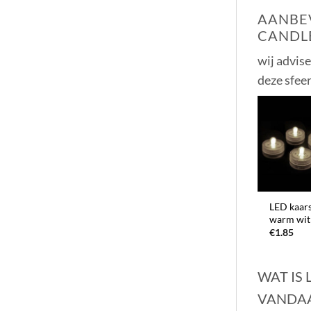
AANBEV
CANDL
wij advis
deze sfee
+
LED kaars
warm wit
€
1.85
WAT IS
VANDA