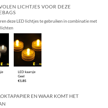
OLEN LICHTJES VOOR DEZE
EBAGS
eren deze LED lichtjes te gebruiken in combinatie met
rlichten
+
je
LED kaarsje
Geel
€
1.85
 LOKTAPAPIER EN WAAR KOMT HET
AN