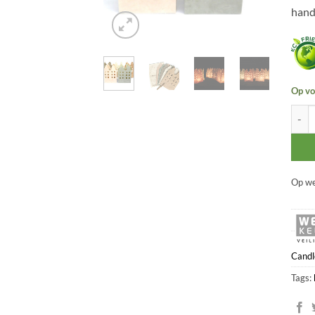
hand
Op vo
Grach
Op we
Candl
Tags: