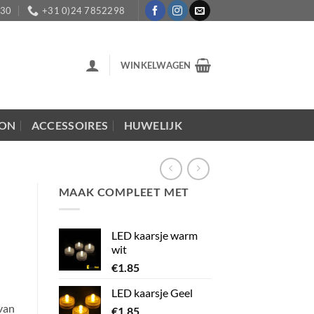
:30
+31 0)24 7852298
WINKELWAGEN
LON
ACCESSOIRES
HUWELIJK
MAAK COMPLEET MET
LED kaarsje warm
wit
€
1.85
LED kaarsje Geel
van
€
1.85