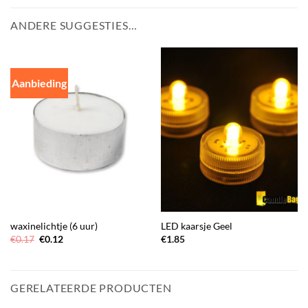
ANDERE SUGGESTIES…
Aanbieding
waxinelichtje (6 uur)
LED kaarsje Geel
Oorspronkelijke
Huidige
€
0.17
€
0.12
€
1.85
prijs
prijs
was:
is:
€0.17.
€0.12.
GERELATEERDE PRODUCTEN