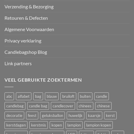
Verzending & Bezorging
Retouren & Defecten
Algemene Voorwaarden
Privacy verklaring
Candlebagshop Blog
Link partners
VEEL GEBRUIKTE ZOEKTERMEN
abc
alfabet
bag
blauw
bruiloft
buiten
candle
candlebag
candle bag
candlecover
chinees
chinese
decoratie
feest
geluksballon
huwelijk
kaarsje
kerst
kerstdagen
kerstmis
kopen
lampion
lampion kopen