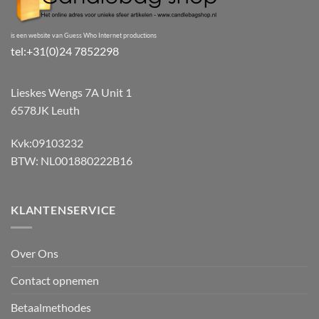
is een website van Guess Who Internet productions
tel:+31(0)24 7852298
Lieskes Wengs 7A Unit 1
6578JK Leuth
Kvk:09103232
BTW: NL001880222B16
KLANTENSERVICE
Over Ons
Contact opnemen
Betaalmethodes