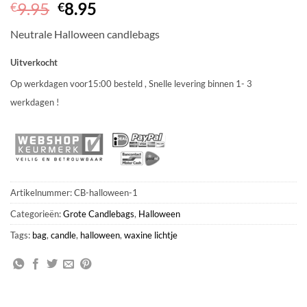
Oorspronkelijke
Huidige
9.95
8.95
€
€
prijs
prijs
Neutrale Halloween candlebags
was:
is:
€9.95.
€8.95.
Uitverkocht
Op werkdagen voor15:00 besteld , Snelle levering binnen 1- 3
werkdagen !
Artikelnummer:
CB-halloween-1
Categorieën:
Grote Candlebags
,
Halloween
Tags:
bag
,
candle
,
halloween
,
waxine lichtje