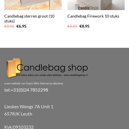
Candlebag sterren groot (10
Candlebag Firework 10 stuks
stuks)
Oorspronkelijke
Huidige
Oorspronkelijke
Huidige
€
9.95
€
6.95
€
9.95
€
8.95
prijs
prijs
prijs
prijs
was:
is:
was:
is:
€9.95.
€6.95.
€9.95.
€8.95.
is een website van Guess Who Internet productions
tel:+31(0)24 7852298
Lieskes Wengs 7A Unit 1
6578JK Leuth
Kvk:09103232