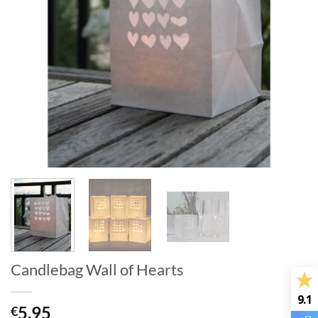
Candlebag Wall of Hearts
9.1
5.95
€