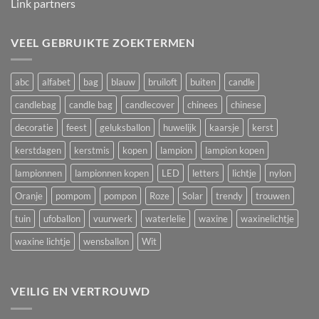
Link partners
VEEL GEBRUIKTE ZOEKTERMEN
abc
alfabet
bag
blauw
bruiloft
buiten
candle
candlebag
candle bag
candlecover
chinees
chinese
decoratie
feest
geluksballon
huwelijk
kaarsje
kerst
kerstdagen
kerstmis
kopen
lampion
lampion kopen
lampionnen
lampionnen kopen
LED
letters
lichtje
nylon
Oranje
pompom
pompon
Roze
Solar
trendy
trouwen
tuin
ufoballon
vuurwerk
waterlelie
waxine
waxinelichtje
waxine lichtje
wensballon
Wit
VEILIG EN VERTROUWD