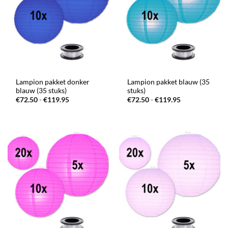
Lampion pakket donker
Lampion pakket blauw (35
blauw (35 stuks)
stuks)
Prijsklasse:
Prijsklasse:
€
72.50
-
€
119.95
€
72.50
-
€
119.95
€72.50
€72.50
tot
tot
€119.95
€119.95