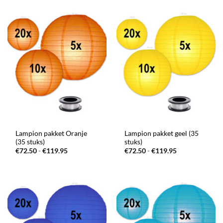
€119.95
€119.95
Lampion pakket Oranje
Lampion pakket geel (35
(35 stuks)
stuks)
Prijsklasse:
Prijsklasse:
€
72.50
-
€
119.95
€
72.50
-
€
119.95
€72.50
€72.50
tot
tot
€119.95
€119.95