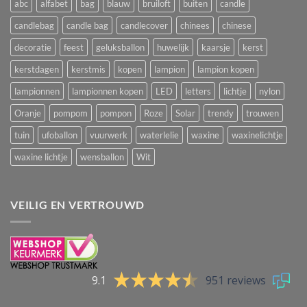
abc
alfabet
bag
blauw
bruiloft
buiten
candle
candlebag
candle bag
candlecover
chinees
chinese
decoratie
feest
geluksballon
huwelijk
kaarsje
kerst
kerstdagen
kerstmis
kopen
lampion
lampion kopen
lampionnen
lampionnen kopen
LED
letters
lichtje
nylon
Oranje
pompom
pompon
Roze
Solar
trendy
trouwen
tuin
ufoballon
vuurwerk
waterlelie
waxine
waxinelichtje
waxine lichtje
wensballon
Wit
VEILIG EN VERTROUWD
9.1
951 reviews