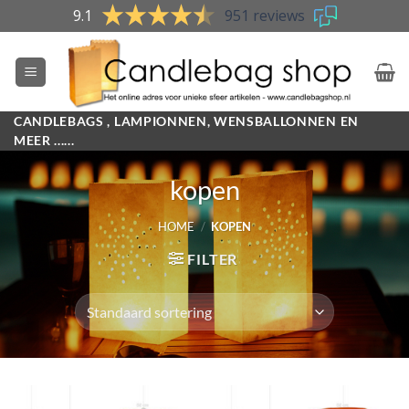
Skip
9.1
951 reviews
to
content
CANDLEBAGS , LAMPIONNEN, WENSBALLONNEN EN
MEER ......
kopen
HOME
/
KOPEN
FILTER