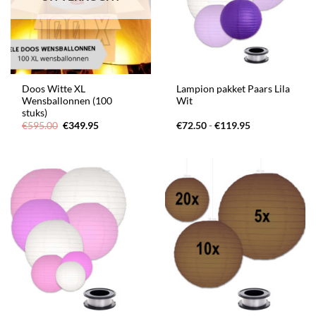
Doos Witte XL
Lampion pakket Paars Lila
Wensballonnen (100
Wit
stuks)
Oorspronkelijke
Huidige
Prijsklasse:
€
595.00
€
349.95
€
72.50
-
€
119.95
prijs
prijs
€72.50
was:
is:
tot
€595.00.
€349.95.
€119.95