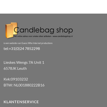
tot
€119.95
is een website van Guess Who Internet productions
tel:+31(0)24 7852298
Lieskes Wengs 7A Unit 1
6578JK Leuth
Kvk:09103232
BTW: NL001880222B16
KLANTENSERVICE