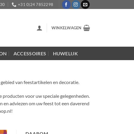
:30
+31 0)24 7852298
WINKELWAGEN
LON
ACCESSOIRES
HUWELIJK
 gebied van feestartikelen en decoratie.
lle producten voor uw speciale gelegenheden.
eën en adviezen om uw feest tot een daverend
op.nl!
DAAROM