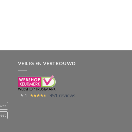
VEILIG EN VERTROUWD
9.1
951 reviews
over
eest