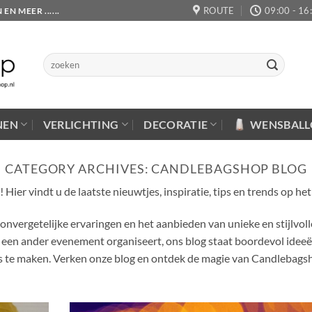
ROUTE
09:00 - 16
 MEER ......
Zoeken
naar:
NEN
VERLICHTING
DECORATIE
WENSBAL
CATEGORY ARCHIVES:
CANDLEBAGSHOP BLOG
er vindt u de laatste nieuwtjes, inspiratie, tips en trends op het
 onvergetelijke ervaringen en het aanbieden van unieke en stijlvo
 of een ander evenement organiseert, ons blog staat boordevol ide
s te maken. Verken onze blog en ontdek de magie van Candlebagsh