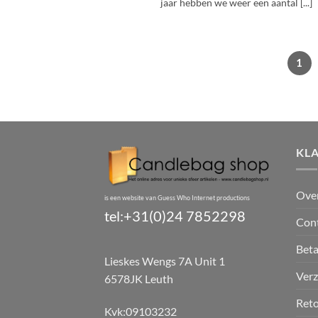
jaar hebben we weer een aantal [...]
1
KL
Ove
is een website van Guess Who Internet productions
tel:+31(0)24 7852298
Con
Bet
Lieskes Wengs 7A Unit 1
Verz
6578JK Leuth
Reto
Kvk:09103232