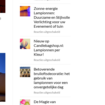
Een
Schitterende
Zonne-energie
Nieuwtje:
Lampionnen:
De
Duurzame en Stijlvolle
e
Gouden
Verlichting voor uw
Nylon
Evenement of tuin
Lampionnen
van
voor
Reacties uitgeschakeld
Candlebagshop
Zonne-
energie
Nieuw op
Lampionnen:
Candlebagshop.nl:
Duurzame
Lampionnen per
en
Kleur!
Stijlvolle
Verlichting
voor
Reacties uitgeschakeld
voor
Nieuw
uw
op
Betoverende
Evenement
Candlebagshop.nl:
bruiloftsdecoratie: het
of
Lampionnen
gebruik van
tuin
per
lampionnen voor een
Kleur!
onvergetelijke dag
voor
Reacties uitgeschakeld
Betoverende
bruiloftsdecoratie:
De Magie van
het