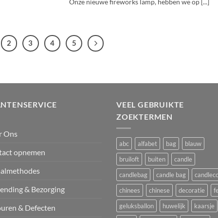
Onze nieuwe fireworks lamp, hebben we op [...]
2
3
4
5
ANTENSERVICE
VEEL GEBRUIKTE
ZOEKTERMEN
r Ons
abc
alfabet
bag
blauw
tact opnemen
bruiloft
buiten
candle
aalmethodes
candlebag
candle bag
candlec
ending & Bezorging
chinees
chinese
decoratie
f
geluksballon
huwelijk
kaarsje
uren & Defecten