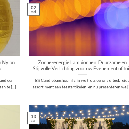
02
mei
n Nylon
Zonne-energie Lampionnen: Duurzame en
p
Stijlvolle Verlichting voor uw Evenement of tu
ugd een
Bij Candlebagshop.nl zijn we trots op ons uitgebreid
n te [...]
assortiment aan feestartikelen, en nu presenteren we [..
13
apr