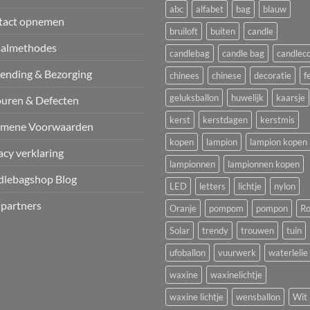
abc
alfabet
bag
blauw
tact opnemen
bruiloft
buiten
candle
aalmethodes
candlebag
candle bag
candlec
ending & Bezorging
chinees
chinese
decoratie
f
geluksballon
huwelijk
kaarsje
uren & Defecten
kerst
kerstdagen
kerstmis
emene Voorwaarden
kopen
lampion
lampion kopen
acy verklaring
lampionnen
lampionnen kopen
dlebagshop Blog
LED
letters
lichtje
nylon
 partners
Oranje
pompom
pompon
Ro
Solar
trendy
trouwen
tuin
ufoballon
vuurwerk
waterlelie
waxine
waxinelichtje
waxine lichtje
wensballon
Wit