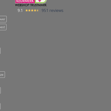
9.1
951 reviews
over
eest
ze