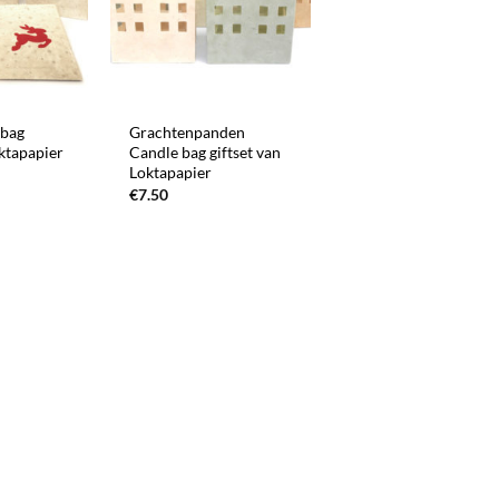
+
 bag
Grachtenpanden
oktapapier
Candle bag giftset van
Loktapapier
€
7.50