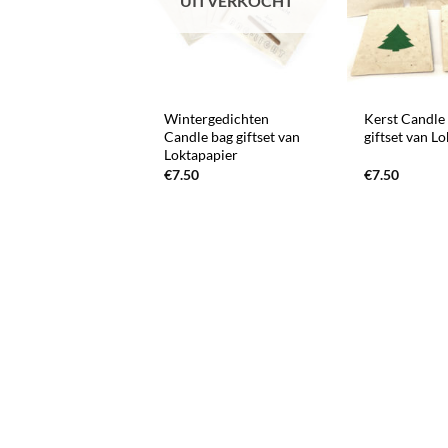
UITVERKOCHT
+
+
Wintergedichten
Kerst Candle
Candle bag giftset van
giftset van L
Loktapapier
€
7.50
€
7.50