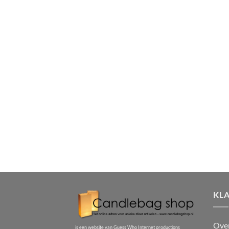
KL
Ove
is een website van Guess Who Internet productions