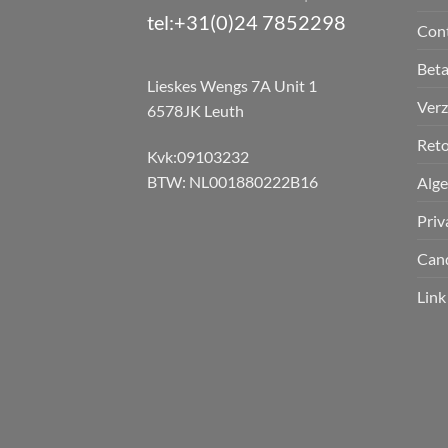
tel:+31(0)24 7852298
Con
Bet
Lieskes Wengs 7A Unit 1
Verz
6578JK Leuth
Reto
Kvk:09103232
BTW: NL001880222B16
Alg
Priv
Can
Link