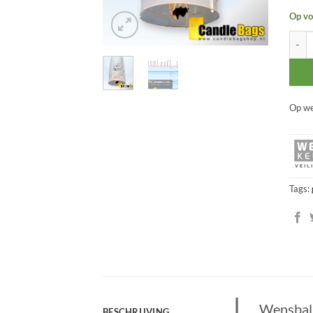
Op vo
Wensb
Op we
Tags:
Wensball
BESCHRIJVING