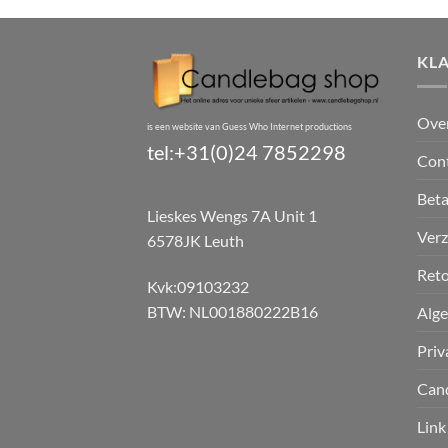
KL
Ove
is een website van Guess Who Internet productions
tel:+31(0)24 7852298
Con
Bet
Lieskes Wengs 7A Unit 1
Verz
6578JK Leuth
Reto
Kvk:09103232
BTW: NL001880222B16
Alg
Priv
Can
Link