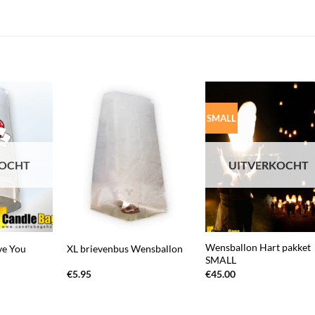
SMALL
KOCHT
UITVERKOCHT
+
+
Wensballon Hart pakket
ve You
XL brievenbus Wensballon
SMALL
€
5.95
€
45.00