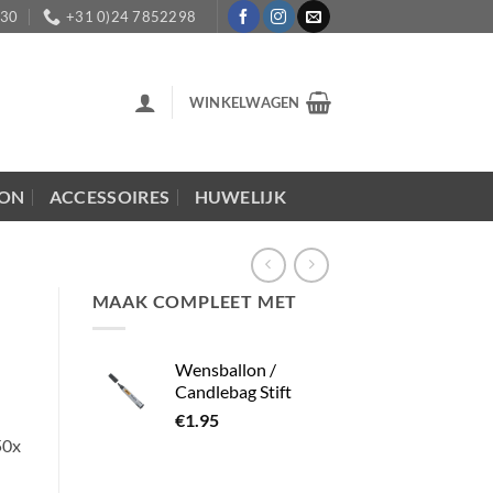
:30
+31 0)24 7852298
WINKELWAGEN
LON
ACCESSOIRES
HUWELIJK
MAAK COMPLEET MET
Wensballon /
Candlebag Stift
€
1.95
50x