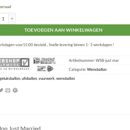
orraad
allon Just Married aantal
TOEVOEGEN AAN WINKELWAGEN
rkdagen voor15:00 besteld , Snelle levering binnen 1- 3 werkdagen !
Artikelnummer:
WSB-just mar
Categorie:
Wensballon
geluksballon
,
ufoballon
,
vuurwerk
,
wensballon
on Just Married