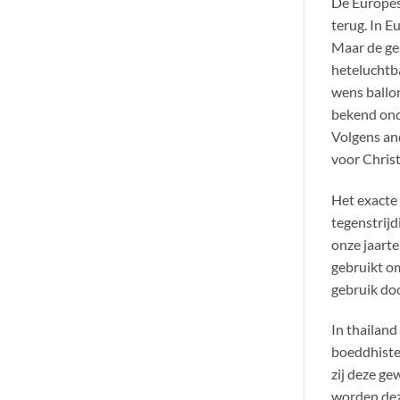
De Europes
terug. In E
Maar de ges
heteluchtba
wens ballon
bekend ond
Volgens an
voor Christ
Het exacte
tegenstrijd
onze jaarte
gebruikt om
gebruik do
In thailan
boeddhiste
zij deze g
worden deze