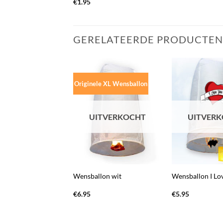
€
1.95
GERELATEERDE PRODUCTEN
ding
Originele XL Wensballon
ITVERKOCHT
UITVERKOCHT
UITVER
+
+
lon Feestdagen
Wensballon wit
Wensballon I Lo
lpakket
Oorspronkelijke
Huidige
€
39.95
€
6.95
€
5.95
prijs
prijs
was:
is:
€59.50.
€39.95.