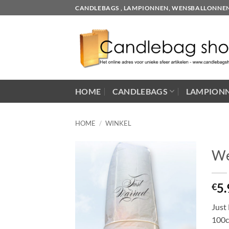
Skip
CANDLEBAGS , LAMPIONNEN, WENSBALLONNEN EN
to
content
HOME
CANDLEBAGS
LAMPION
HOME
/
WINKEL
We
5.
€
Just
100