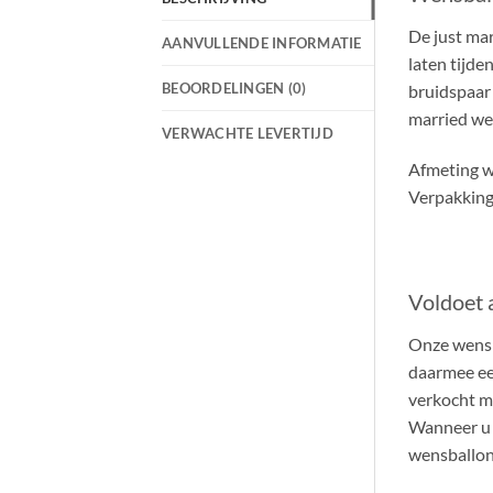
De just mar
AANVULLENDE INFORMATIE
laten tijde
BEOORDELINGEN (0)
bruidspaar
married wen
VERWACHTE LEVERTIJD
Afmeting w
Verpakking:
Voldoet a
Onze wens 
daarmee een
verkocht m
Wanneer u 
wensballon