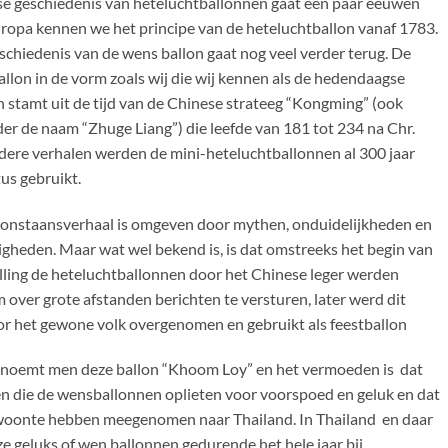
e geschiedenis van heteluchtballonnen gaat een paar eeuwen
uropa kennen we het principe van de heteluchtballon vanaf 1783.
chiedenis van de wens ballon gaat nog veel verder terug. De
llon in de vorm zoals wij die wij kennen als de hedendaagse
 stamt uit de tijd van de Chinese strateeg “Kongming” (ook
er de naam “Zhuge Liang”) die leefde van 181 tot 234 na Chr.
dere verhalen werden de mini-heteluchtballonnen al 300 jaar
us gebruikt.
 onstaansverhaal is omgeven door mythen, onduidelijkheden en
igheden. Maar wat wel bekend is, is dat omstreeks het begin van
lling de heteluchtballonnen door het Chinese leger werden
 over grote afstanden berichten te versturen, later werd dit
or het gewone volk overgenomen en gebruikt als feestballon
d noemt men deze ballon “Khoom Loy” en het vermoeden is dat
n die de wensballonnen oplieten voor voorspoed en geluk en dat
ewoonte hebben meegenomen naar Thailand. In Thailand en daar
 geluks of wen ballonnen gedurende het hele jaar bij