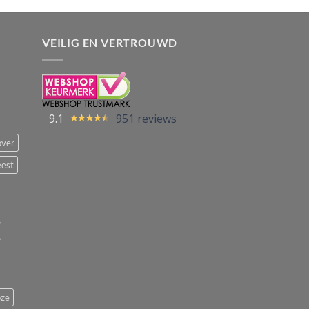
VEILIG EN VERTROUWD
9.1
951 reviews
over
eest
ze