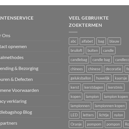
ANTENSERVICE
VEEL GEBRUIKTE
ZOEKTERMEN
r Ons
abc
alfabet
bag
blauw
tact opnemen
bruiloft
buiten
candle
aalmethodes
candlebag
candle bag
candlec
ending & Bezorging
chinees
chinese
decoratie
f
geluksballon
huwelijk
kaarsje
uren & Defecten
kerst
kerstdagen
kerstmis
emene Voorwaarden
kopen
lampion
lampion kopen
acy verklaring
lampionnen
lampionnen kopen
dlebagshop Blog
LED
letters
lichtje
nylon
 partners
Oranje
pompom
pompon
Ro