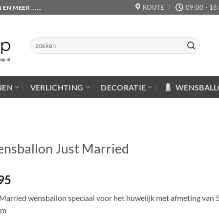
ROUTE
09:00 - 16
 MEER ......
Zoeken
naar:
NEN
VERLICHTING
DECORATIE
WENSBAL
nsballon Just Married
95
 Married wensballon speciaal voor het huwelijk met afmeting van 
cm