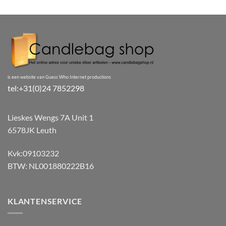
is een website van Guess Who Internet productions
tel:+31(0)24 7852298
Lieskes Wengs 7A Unit 1
6578JK Leuth
Kvk:09103232
BTW: NL001880222B16
KLANTENSERVICE