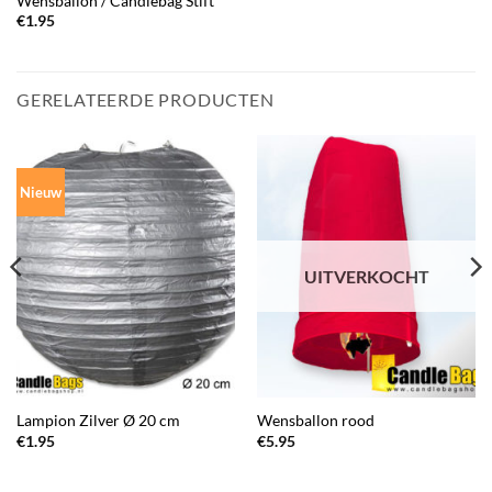
Wensballon / Candlebag Stift
€
1.95
GERELATEERDE PRODUCTEN
Nieuw
UITVERKOCHT
Lampion Zilver Ø 20 cm
Wensballon rood
€
1.95
€
5.95