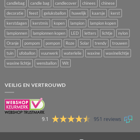
candlebag
candle bag
candlecover
chinees
chinese
decoratie
feest
geluksballon
huwelijk
kaarsje
kerst
kerstdagen
kerstmis
kopen
lampion
lampion kopen
lampionnen
lampionnen kopen
LED
letters
lichtje
nylon
Oranje
pompom
pompon
Roze
Solar
trendy
trouwen
tuin
ufoballon
vuurwerk
waterlelie
waxine
waxinelichtje
waxine lichtje
wensballon
Wit
VEILIG EN VERTROUWD
9.1
951 reviews