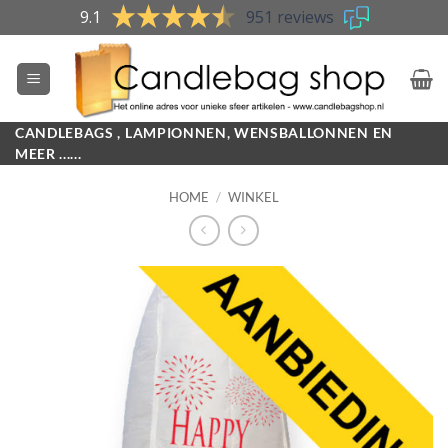
Skip
9.1
951 reviews
to
content
CANDLEBAGS , LAMPIONNEN, WENSBALLONNEN EN
MEER ......
HOME
/
WINKEL