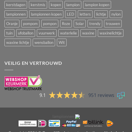
kerstdagen
kerstmis
kopen
lampion
lampion kopen
lampionnen
lampionnen kopen
LED
letters
lichtje
nylon
Oranje
pompom
pompon
Roze
Solar
trendy
trouwen
tuin
ufoballon
vuurwerk
waterlelie
waxine
waxinelichtje
waxine lichtje
wensballon
Wit
VEILIG EN VERTROUWD
9.1
951 reviews
lampionnen