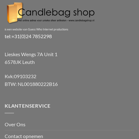
is een website van Guess Who Internet productions
tel:+31(0)24 7852298
Lieskes Wengs 7A Unit 1
6578JK Leuth
Kvk:09103232
BTW: NL001880222B16
KLANTENSERVICE
Over Ons
Contact opnemen