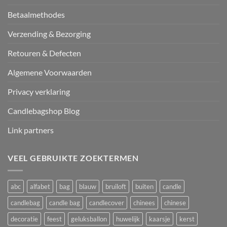
Betaalmethodes
Verzending & Bezorging
Retouren & Defecten
Algemene Voorwaarden
Privacy verklaring
Candlebagshop Blog
Link partners
VEEL GEBRUIKTE ZOEKTERMEN
abc
alfabet
bag
blauw
bruiloft
buiten
candle
candlebag
candle bag
candlecover
chinees
chinese
decoratie
feest
geluksballon
huwelijk
kaarsje
kerst