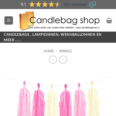
Skip
9.1
951 reviews
to
content
CANDLEBAGS , LAMPIONNEN, WENSBALLONNEN EN
MEER ......
HOME
/
WINKEL