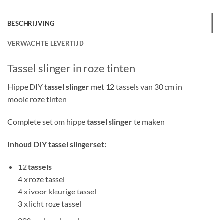
BESCHRIJVING
VERWACHTE LEVERTIJD
Tassel slinger in roze tinten
Hippe DIY
tassel slinger
met 12 tassels van 30 cm in
mooie roze tinten
Complete set om hippe
tassel slinger
te maken
Inhoud DIY tassel slingerset:
12
tassels
4 x roze tassel
4 x ivoor kleurige tassel
3 x licht roze tassel