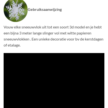
Gebruiksaanwijzing
Vouw elke sneeuwvlok uit tot een soort 3d model en je hebt
een bijna 3 meter lange slinger vol met witte papieren
sneeuwvlokken . Een unieke decoratie voor bv de kerstdagen
of etalage.