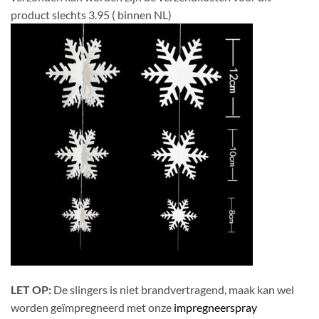
product slechts 3.95 ( binnen NL)
LET OP:
De slingers is niet brandvertragend, maak kan wel
worden geïmpregneerd met onze
impregneerspray