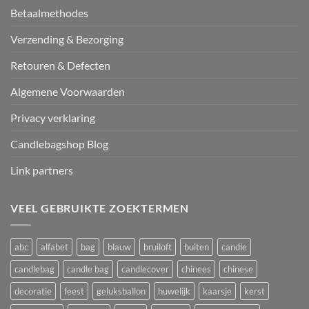
Betaalmethodes
Verzending & Bezorging
Retouren & Defecten
Algemene Voorwaarden
Privacy verklaring
Candlebagshop Blog
Link partners
VEEL GEBRUIKTE ZOEKTERMEN
abc
alfabet
bag
blauw
bruiloft
buiten
candle
candlebag
candle bag
candlecover
chinees
chinese
decoratie
feest
geluksballon
huwelijk
kaarsje
kerst