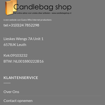
is een website van Guess Who Internet productions
tel:+31(0)24 7852298
Lieskes Wengs 7A Unit 1
6578JK Leuth
Kvk:09103232
BTW: NL001880222B16
KLANTENSERVICE
Over Ons
Contact opnemen