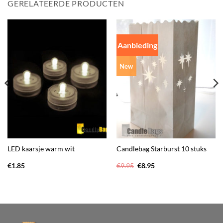
GERELATEERDE PRODUCTEN
Aanbieding
New
LED kaarsje warm wit
Candlebag Starburst 10 stuks
Oorspronkelijke
Huidige
€
1.85
€
9.95
€
8.95
prijs
prijs
was:
is:
€9.95.
€8.95.