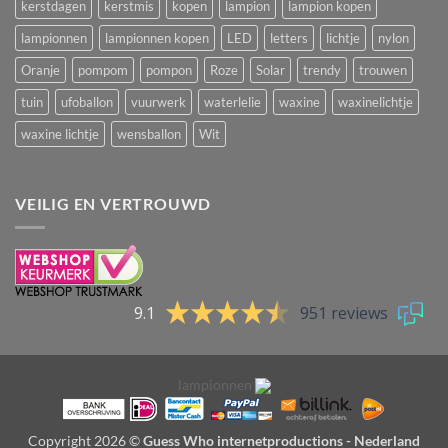
kerstdagen
kerstmis
kopen
lampion
lampion kopen
lampionnen
lampionnen kopen
LED
letters
lichtje
nylon
Oranje
pompom
pompon
Roze
Solar
trendy
trouwen
tuin
ufoballon
vuurwerk
waterlelie
waxine
waxinelichtje
waxine lichtje
wensballon
Wit
VEILIG EN VERTROUWD
9.1
951 reviews
lampionnen
Copyright 2026 ©
Guess Who internetproductions - Nederland