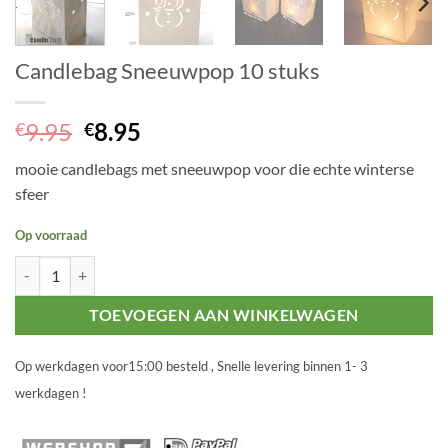
Candlebag Sneeuwpop 10 stuks
Oorspronkelijke
Huidige
9.95
8.95
€
€
prijs
prijs
mooie candlebags met sneeuwpop voor die echte winterse
was:
is:
sfeer
€9.95.
€8.95.
Op voorraad
Candlebag Sneeuwpop 10 stuks aantal
TOEVOEGEN AAN WINKELWAGEN
Op werkdagen voor15:00 besteld , Snelle levering binnen 1- 3
werkdagen !