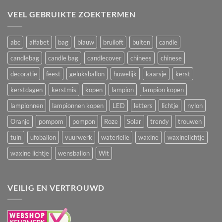
VEEL GEBRUIKTE ZOEKTERMEN
abc
alfabet
bag
blauw
bruiloft
buiten
candle
candlebag
candle bag
candlecover
chinees
chinese
decoratie
feest
geluksballon
huwelijk
kaarsje
kerst
kerstdagen
kerstmis
kopen
lampion
lampion kopen
lampionnen
lampionnen kopen
LED
letters
lichtje
nylon
Oranje
pompom
pompon
Roze
Solar
trendy
trouwen
tuin
ufoballon
vuurwerk
waterlelie
waxine
waxinelichtje
waxine lichtje
wensballon
Wit
VEILIG EN VERTROUWD