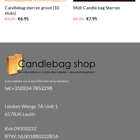
Candlebag sterren groot (10
Midi Candle bag Sterren
stuks)
Oorspronkelijke
Huidige
Oorspronkelijke
Huidige
€
9.95
€
6.95
€
9.50
€
7.95
prijs
prijs
prijs
prijs
was:
is:
was:
is:
€9.95.
€6.95.
€9.50.
€7.95.
is een website van Guess Who Internet productions
tel:+31(0)24 7852298
Lieskes Wengs 7A Unit 1
6578JK Leuth
Kvk:09103232
BTW: NL001880222B16