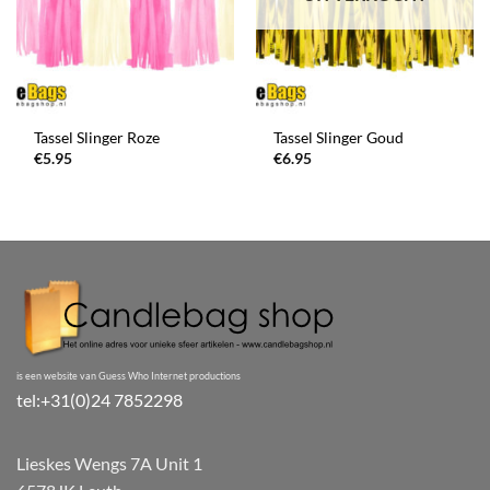
Tassel Slinger Roze
Tassel Slinger Goud
€
5.95
€
6.95
is een website van Guess Who Internet productions
tel:+31(0)24 7852298
Lieskes Wengs 7A Unit 1