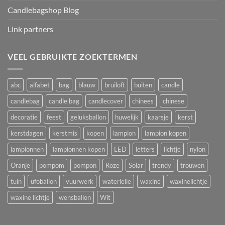
Candlebagshop Blog
Link partners
VEEL GEBRUIKTE ZOEKTERMEN
abc
alfabet
bag
blauw
bruiloft
buiten
candle
candlebag
candle bag
candlecover
chinees
chinese
decoratie
feest
geluksballon
huwelijk
kaarsje
kerst
kerstdagen
kerstmis
kopen
lampion
lampion kopen
lampionnen
lampionnen kopen
LED
letters
lichtje
nylon
Oranje
pompom
pompon
Roze
Solar
trendy
trouwen
tuin
ufoballon
vuurwerk
waterlelie
waxine
waxinelichtje
waxine lichtje
wensballon
Wit