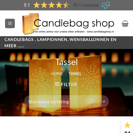
Skip
9.1
951 reviews
to
content
CANDLEBAGS , LAMPIONNEN, WENSBALLONNEN EN
MEER ......
Tassel
HOME
/
TASSEL
FILTER