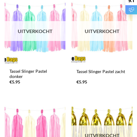
9.1
UITVERKOCHT
UITVERKOCHT
Tassel Slinger Pastel
Tassel Slinger Pastel zacht
donker
€
5.95
€
5.95
UITVERKOCHT