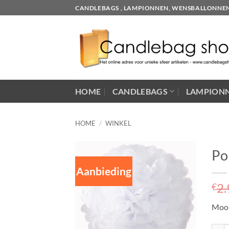
Skip
CANDLEBAGS , LAMPIONNEN, WENSBALLONNEN EN
to
content
HOME
CANDLEBAGS
LAMPION
HOME
/
WINKEL
Po
Aanbieding
2.
€
Mooi