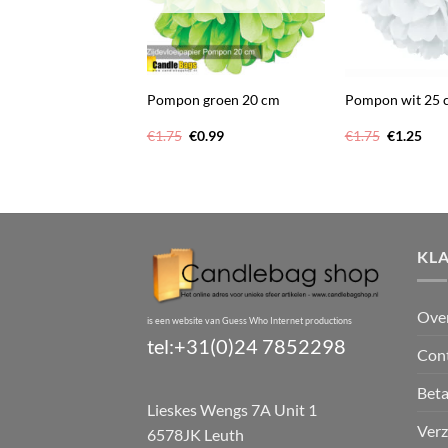
+
+
 Rood Ø 50 cm
Pompon groen 20 cm
Pompon wit 25 
Oorspronkelijke
Huidige
Oorspronk
Hui
€
1.75
€
0.99
€
1.75
€
1.25
prijs
prijs
prijs
prij
was:
is:
was:
is:
€1.75.
€0.99.
€1.75.
€1.2
KL
Ove
is een website van Guess Who Internet productions
tel:+31(0)24 7852298
Con
Bet
Lieskes Wengs 7A Unit 1
Verz
6578JK Leuth