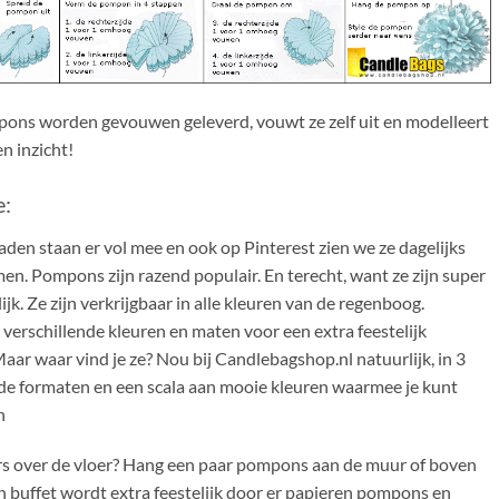
ons worden gevouwen geleverd, vouwt ze zelf uit en modelleert
en inzicht!
e:
en staan er vol mee en ook op Pinterest zien we ze dagelijks
en. Pompons zijn razend populair. En terecht, want ze zijn super
lijk. Ze zijn verkrijgbaar in alle kleuren van de regenboog.
erschillende kleuren en maten voor een extra feestelijk
Maar waar vind je ze? Nou bij Candlebagshop.nl natuurlijk, in 3
nde formaten en een scala aan mooie kleuren waarmee je kunt
n
ters over de vloer? Hang een paar pompons aan de muur of boven
en buffet wordt extra feestelijk door er papieren pompons en