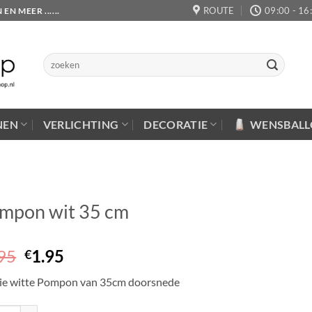
ROUTE
09:00 - 16
 MEER ......
Zoeken
naar:
NEN
VERLICHTING
DECORATIE
WENSBAL
mpon wit 35 cm
Oorspronkelijke
Huidige
95
1.95
€
prijs
prijs
e witte Pompon van 35cm doorsnede
was:
is:
€2.95.
€1.95.