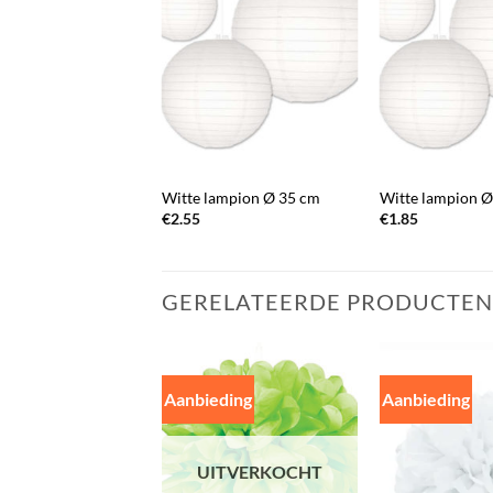
+
+
Witte lampion Ø 35 cm
Witte lampion Ø
€
2.55
€
1.85
GERELATEERDE PRODUCTEN
Aanbieding
Aanbieding
UITVERKOCHT