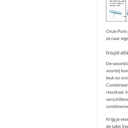
Onze Pom p
ze naar eig
Inspirati
De woonblad
voorbij kom
leuk en vro
Combineer v
resultaat. 
verschille
combinere
Krijg je e
de tafel. E