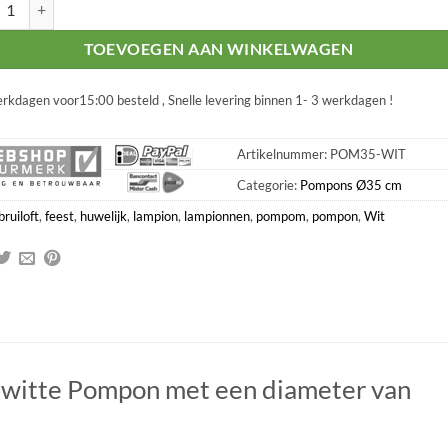
n wit 35 cm aantal
TOEVOEGEN AAN WINKELWAGEN
rkdagen voor15:00 besteld , Snelle levering binnen 1- 3 werkdagen !
Artikelnummer:
POM35-WIT
Categorie:
Pompons Ø35 cm
bruiloft
,
feest
,
huwelijk
,
lampion
,
lampionnen
,
pompom
,
pompon
,
Wit
witte Pompon met een diameter van