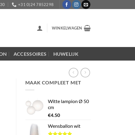
:30
+31 0)24 7852298
WINKELWAGEN
LON
ACCESSOIRES
HUWELIJK
MAAK COMPLEET MET
Witte lampion Ø 50
cm
€
4.50
Wensballon wit