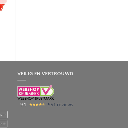
VEILIG EN VERTROUWD
9.1
951 reviews
over
eest