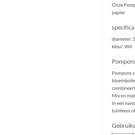
Onze Pompo
papier.
specific
diameter: 
kleur: Wit
Pompons
Pompons zij
bloembolle
combineert 
Mix en matc
in een han
tuinfeest o
Gebruik