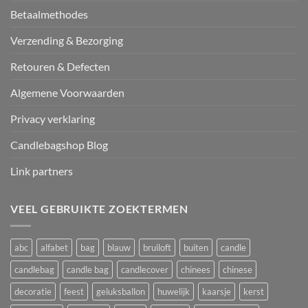
Betaalmethodes
Verzending & Bezorging
Retouren & Defecten
Algemene Voorwaarden
Privacy verklaring
Candlebagshop Blog
Link partners
VEEL GEBRUIKTE ZOEKTERMEN
abc
alfabet
bag
blauw
bruiloft
buiten
candle
candlebag
candle bag
candlecover
chinees
chinese
decoratie
feest
geluksballon
huwelijk
kaarsje
kerst