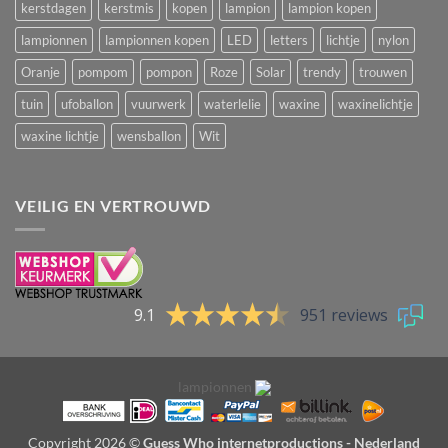
kerstdagen
kerstmis
kopen
lampion
lampion kopen
lampionnen
lampionnen kopen
LED
letters
lichtje
nylon
Oranje
pompom
pompon
Roze
Solar
trendy
trouwen
tuin
ufoballon
vuurwerk
waterlelie
waxine
waxinelichtje
waxine lichtje
wensballon
Wit
VEILIG EN VERTROUWD
9.1
951 reviews
lampionnen
Copyright 2026 ©
Guess Who internetproductions - Nederland