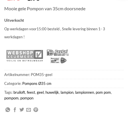
prijs
prijs
Mooie gele Pompon van 35cm doorsnede
was:
is:
€2.95.
€1.95.
Uitverkocht
Op werkdagen voor15:00 besteld , Snelle levering binnen 1- 3
werkdagen !
Artikelnummer:
POM35-geel
Categorie:
Pompons Ø35 cm
Tags:
bruiloft
,
feest
,
geel
,
huwelijk
,
lampion
,
lampionnen
,
pom pom
,
pompom
,
pompon