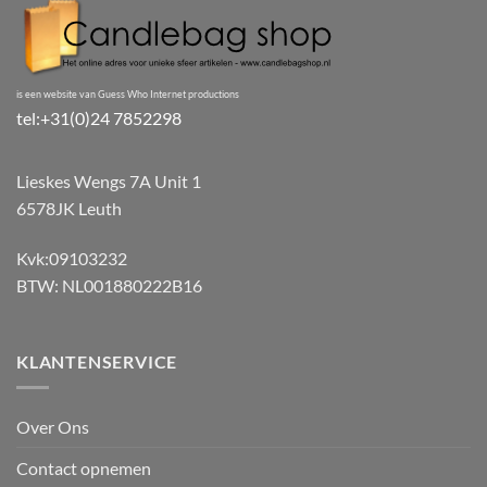
is een website van Guess Who Internet productions
tel:+31(0)24 7852298
Lieskes Wengs 7A Unit 1
6578JK Leuth
Kvk:09103232
BTW: NL001880222B16
KLANTENSERVICE
Over Ons
Contact opnemen