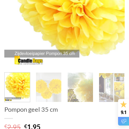
Pompon geel 35 cm
9.1
Oorspronkelijke
Huidige
2.95
1.95
€
€