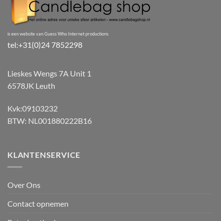
is een website van Guess Who Internet productions
tel:+31(0)24 7852298
Lieskes Wengs 7A Unit 1
6578JK Leuth
Kvk:09103232
BTW: NL001880222B16
KLANTENSERVICE
Over Ons
Contact opnemen