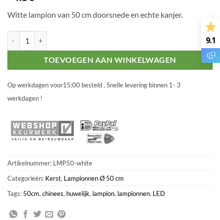
Witte lampion van 50 cm doorsnede en echte kanjer.
Witte lampion Ø 50 cm aantal
9.1
TOEVOEGEN AAN WINKELWAGEN
Op werkdagen voor15:00 besteld , Snelle levering binnen 1- 3
werkdagen !
Artikelnummer:
LMP50-white
Categorieën:
Kerst
,
Lampionnen Ø 50 cm
Tags:
50cm
,
chinees
,
huwelijk
,
lampion
,
lampionnen
,
LED