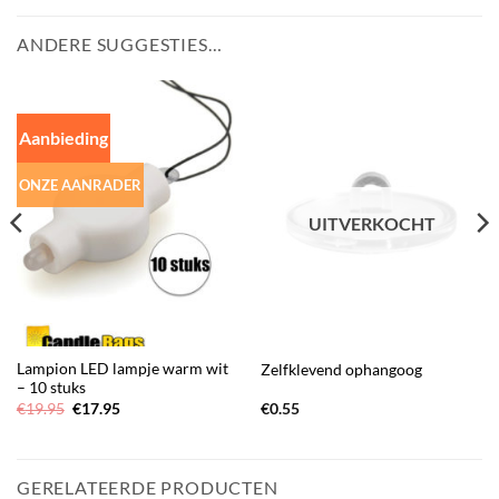
ANDERE SUGGESTIES…
Aanbieding
ONZE AANRADER
UITVERKOCHT
Lampion LED lampje warm wit
Zelfklevend ophangoog
– 10 stuks
Oorspronkelijke
Huidige
€
19.95
€
17.95
€
0.55
prijs
prijs
was:
is:
€19.95.
€17.95.
GERELATEERDE PRODUCTEN