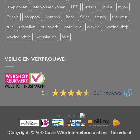
lampionnen
lampionnen kopen
LED
letters
lichtje
nylon
Oranje
pompom
pompon
Roze
Solar
trendy
trouwen
tuin
ufoballon
vuurwerk
waterlelie
waxine
waxinelichtje
waxine lichtje
wensballon
Wit
VEILIG EN VERTROUWD
9.1
951 reviews
lampionnen
Copyright 2026 ©
Guess Who internetproductions - Nederland