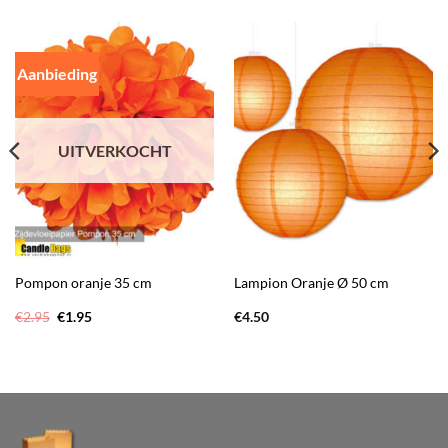
Aanbieding
UITVERKOCHT
Pompon oranje 35 cm
Lampion Oranje Ø 50 cm
Oorspronkelijke
Huidige
€
2.95
€
1.95
€
4.50
prijs
prijs
was:
is:
€2.95.
€1.95.