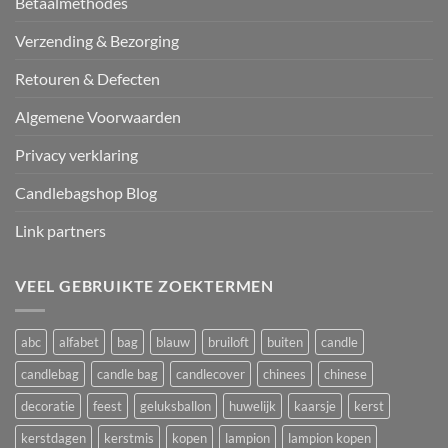
Betaalmethodes
Verzending & Bezorging
Retouren & Defecten
Algemene Voorwaarden
Privacy verklaring
Candlebagshop Blog
Link partners
VEEL GEBRUIKTE ZOEKTERMEN
abc
alfabet
bag
blauw
bruiloft
buiten
candle
candlebag
candle bag
candlecover
chinees
chinese
decoratie
feest
geluksballon
huwelijk
kaarsje
kerst
kerstdagen
kerstmis
kopen
lampion
lampion kopen