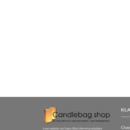
KL
Ove
is een website van Guess Who Internet productions