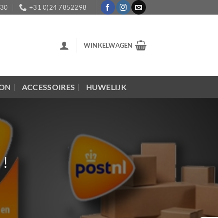
:30
+31 0)24 7852298
WINKELWAGEN
LON
ACCESSOIRES
HUWELIJK
 !