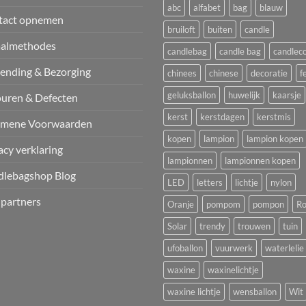
abc
alfabet
bag
blauw
tact opnemen
bruiloft
buiten
candle
aalmethodes
candlebag
candle bag
candlec
ending & Bezorging
chinees
chinese
decoratie
f
geluksballon
huwelijk
kaarsje
uren & Defecten
kerst
kerstdagen
kerstmis
emene Voorwaarden
kopen
lampion
lampion kopen
acy verklaring
lampionnen
lampionnen kopen
dlebagshop Blog
LED
letters
lichtje
nylon
 partners
Oranje
pompom
pompon
Ro
Solar
trendy
trouwen
tuin
ufoballon
vuurwerk
waterlelie
waxine
waxinelichtje
waxine lichtje
wensballon
Wit