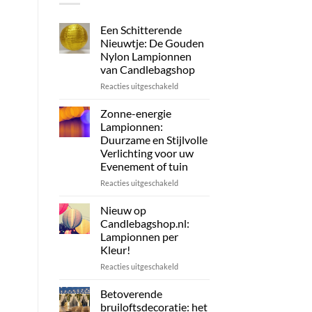
Een Schitterende
Nieuwtje: De Gouden
Nylon Lampionnen
van Candlebagshop
voor
Reacties uitgeschakeld
Een
Schitterende
Zonne-energie
Nieuwtje:
Lampionnen:
De
Duurzame en Stijlvolle
Gouden
Verlichting voor uw
Nylon
Evenement of tuin
Lampionnen
van
voor
Reacties uitgeschakeld
Candlebagshop
Zonne-
energie
Nieuw op
Lampionnen:
Candlebagshop.nl:
Duurzame
Lampionnen per
en
Kleur!
Stijlvolle
Verlichting
voor
Reacties uitgeschakeld
voor
Nieuw
uw
op
Betoverende
Evenement
Candlebagshop.nl:
bruiloftsdecoratie: het