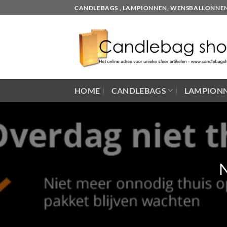
Skip
CANDLEBAGS , LAMPIONNEN, WENSBALLONNEN EN
to
content
HOME
CANDLEBAGS
LAMPION
N