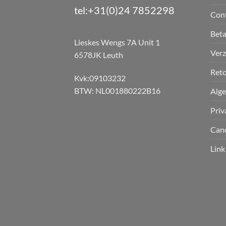
tel:+31(0)24 7852298
Con
Bet
Lieskes Wengs 7A Unit 1
Verz
6578JK Leuth
Reto
Kvk:09103232
BTW: NL001880222B16
Alg
Priv
Can
Link