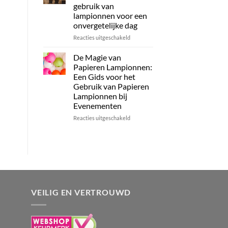
of
Lampionnen
gebruik van
tuin
per
lampionnen voor een
Kleur!
onvergetelijke dag
voor
Reacties uitgeschakeld
Betoverende
bruiloftsdecoratie:
De Magie van
het
Papieren Lampionnen:
gebruik
Een Gids voor het
van
Gebruik van Papieren
lampionnen
Lampionnen bij
voor
Evenementen
een
onvergetelijke
voor
Reacties uitgeschakeld
dag
De
Magie
van
Papieren
Lampionnen:
Een
Gids
voor
VEILIG EN VERTROUWD
het
Gebruik
van
Papieren