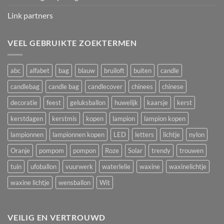
Link partners
VEEL GEBRUIKTE ZOEKTERMEN
abc
alfabet
bag
blauw
bruiloft
buiten
candle
candlebag
candle bag
candlecover
chinees
chinese
decoratie
feest
geluksballon
huwelijk
kaarsje
kerst
kerstdagen
kerstmis
kopen
lampion
lampion kopen
lampionnen
lampionnen kopen
LED
letters
lichtje
nylon
Oranje
pompom
pompon
Roze
Solar
trendy
trouwen
tuin
ufoballon
vuurwerk
waterlelie
waxine
waxinelichtje
waxine lichtje
wensballon
Wit
VEILIG EN VERTROUWD