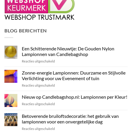
BLOG BERICHTEN
Een Schitterende Nieuwtje: De Gouden Nylon
Lampionnen van Candlebagshop
voor
Reacties uitgeschakeld
Een
Schitterende
Zonne-energie Lampionnen: Duurzame en Stijlvolle
Nieuwtje:
Verlichting voor uw Evenement of tuin
De
voor
Reacties uitgeschakeld
Gouden
Zonne-
Nylon
energie
Nieuw op Candlebagshop.nl: Lampionnen per Kleur!
Lampionnen
Lampionnen:
van
voor
Reacties uitgeschakeld
Duurzame
Candlebagshop
Nieuw
en
op
Betoverende bruiloftsdecoratie: het gebruik van
Stijlvolle
Candlebagshop.nl:
Verlichting
lampionnen voor een onvergetelijke dag
Lampionnen
voor
voor
Reacties uitgeschakeld
per
uw