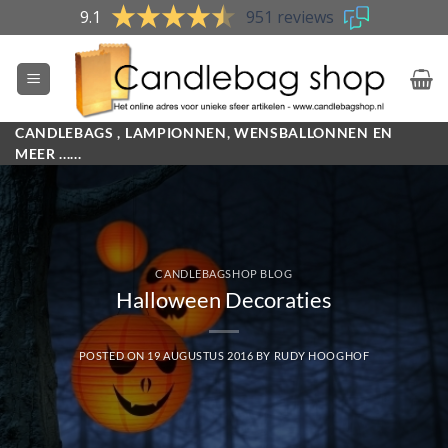
Skip
9.1
951 reviews
to
content
CANDLEBAGS , LAMPIONNEN, WENSBALLONNEN EN
MEER ......
CANDLEBAGSHOP BLOG
Halloween Decoraties
POSTED ON
19 AUGUSTUS 2016
BY
RUDY HOOGHOF