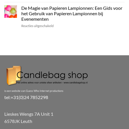
Betoverende
Kleur!
Evenement
bruiloftsdecoratie:
De Magie van Papieren Lampionnen: Een Gids voor
of
het
het Gebruik van Papieren Lampionnen bij
tuin
gebruik
Evenementen
van
voor
Reacties uitgeschakeld
lampionnen
De
voor
Magie
een
van
onvergetelijke
Papieren
dag
Lampionnen:
Een
Gids
voor
het
Gebruik
van
Papieren
Lampionnen
is een website van Guess Who Internet productions
bij
tel:+31(0)24 7852298
Evenementen
Lieskes Wengs 7A Unit 1
6578JK Leuth