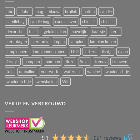
abc
alfabet
bag
blauw
bruiloft
buiten
candle
candlebag
candle bag
candlecover
chinees
chinese
decoratie
feest
geluksballon
huwelijk
kaarsje
kerst
kerstdagen
kerstmis
kopen
lampion
lampion kopen
lampionnen
lampionnen kopen
LED
letters
lichtje
nylon
Oranje
pompom
pompon
Roze
Solar
trendy
trouwen
tuin
ufoballon
vuurwerk
waterlelie
waxine
waxinelichtje
waxine lichtje
wensballon
Wit
VEILIG EN VERTROUWD
9.1
951 reviews