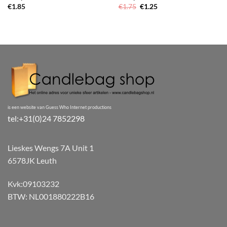
Oorspronkelijke
Huidige
€
1.85
€
1.75
€
1.25
prijs
prijs
was:
is:
€1.75.
€1.25.
is een website van Guess Who Internet productions
tel:+31(0)24 7852298
Lieskes Wengs 7A Unit 1
6578JK Leuth
Kvk:09103232
BTW: NL001880222B16