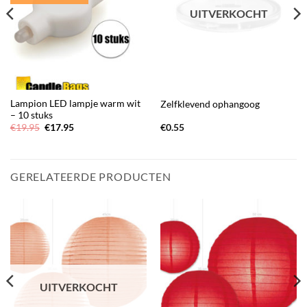
UITVERKOCHT
Lampion LED lampje warm wit
Zelfklevend ophangoog
– 10 stuks
Oorspronkelijke
Huidige
€
19.95
€
17.95
€
0.55
prijs
prijs
was:
is:
€19.95.
€17.95.
GERELATEERDE PRODUCTEN
UITVERKOCHT