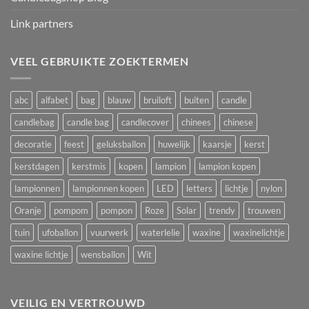
Link partners
VEEL GEBRUIKTE ZOEKTERMEN
abc
alfabet
bag
blauw
bruiloft
buiten
candle
candlebag
candle bag
candlecover
chinees
chinese
decoratie
feest
geluksballon
huwelijk
kaarsje
kerst
kerstdagen
kerstmis
kopen
lampion
lampion kopen
lampionnen
lampionnen kopen
LED
letters
lichtje
nylon
Oranje
pompom
pompon
Roze
Solar
trendy
trouwen
tuin
ufoballon
vuurwerk
waterlelie
waxine
waxinelichtje
waxine lichtje
wensballon
Wit
VEILIG EN VERTROUWD