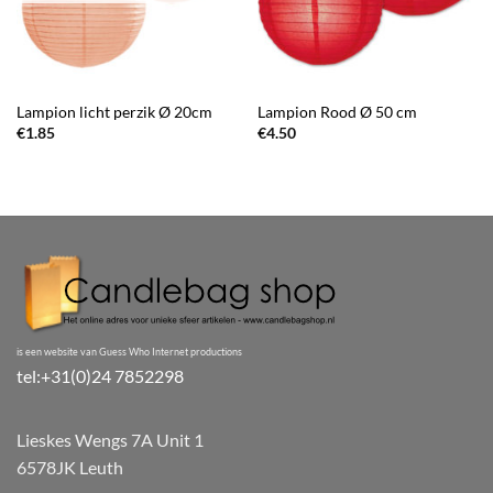
Lampion licht perzik Ø 20cm
Lampion Rood Ø 50 cm
€
1.85
€
4.50
is een website van Guess Who Internet productions
tel:+31(0)24 7852298
Lieskes Wengs 7A Unit 1
6578JK Leuth