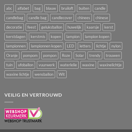
abc
alfabet
bag
blauw
bruiloft
buiten
candle
candlebag
candle bag
candlecover
chinees
chinese
decoratie
feest
geluksballon
huwelijk
kaarsje
kerst
kerstdagen
kerstmis
kopen
lampion
lampion kopen
lampionnen
lampionnen kopen
LED
letters
lichtje
nylon
Oranje
pompom
pompon
Roze
Solar
trendy
trouwen
tuin
ufoballon
vuurwerk
waterlelie
waxine
waxinelichtje
waxine lichtje
wensballon
Wit
VEILIG EN VERTROUWD