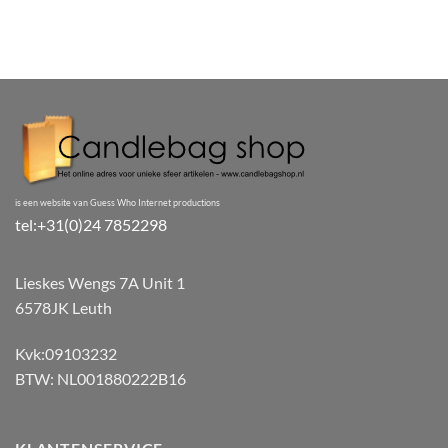
is een website van Guess Who Internet productions
tel:+31(0)24 7852298
Lieskes Wengs 7A Unit 1
6578JK Leuth
Kvk:09103232
BTW: NL001880222B16