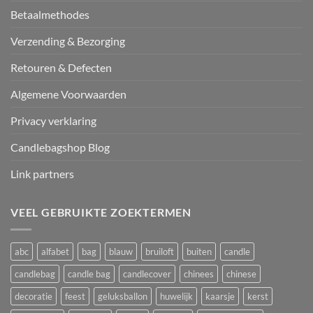
Betaalmethodes
Verzending & Bezorging
Retouren & Defecten
Algemene Voorwaarden
Privacy verklaring
Candlebagshop Blog
Link partners
VEEL GEBRUIKTE ZOEKTERMEN
abc
alfabet
bag
blauw
bruiloft
buiten
candle
candlebag
candle bag
candlecover
chinees
chinese
decoratie
feest
geluksballon
huwelijk
kaarsje
kerst