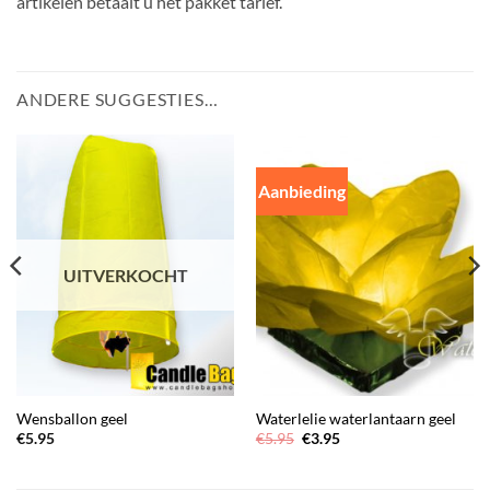
artikelen betaalt u het pakket tarief.
ANDERE SUGGESTIES…
Aanbieding
UITVERKOCHT
Wensballon geel
Waterlelie waterlantaarn geel
Oorspronkelijke
Huidige
€
5.95
€
5.95
€
3.95
prijs
prijs
was:
is:
€5.95.
€3.95.