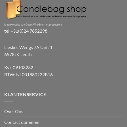
is een website van Guess Who Internet productions
tel:+31(0)24 7852298
Lieskes Wengs 7A Unit 1
6578JK Leuth
Kvk:09103232
BTW: NL001880222B16
KLANTENSERVICE
Over Ons
Contact opnemen