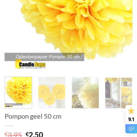
Pompon geel 50 cm
9.1
Oorspronkelijke
Huidige
3.95
2.50
€
€