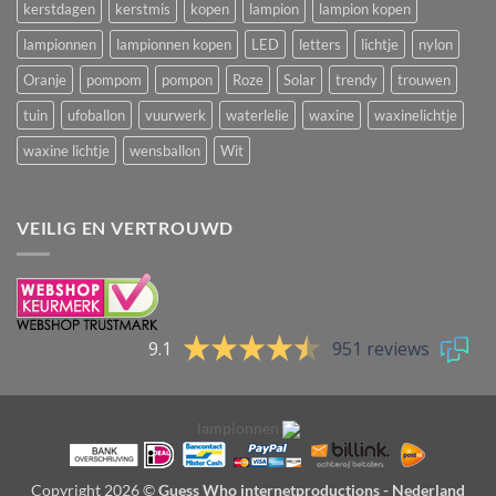
kerstdagen
kerstmis
kopen
lampion
lampion kopen
lampionnen
lampionnen kopen
LED
letters
lichtje
nylon
Oranje
pompom
pompon
Roze
Solar
trendy
trouwen
tuin
ufoballon
vuurwerk
waterlelie
waxine
waxinelichtje
waxine lichtje
wensballon
Wit
VEILIG EN VERTROUWD
9.1
951 reviews
lampionnen
Copyright 2026 ©
Guess Who internetproductions - Nederland