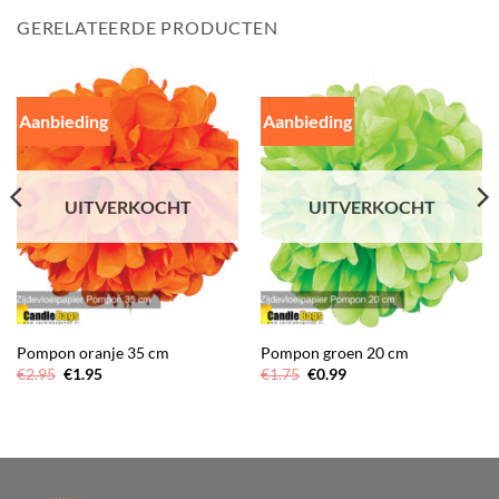
GERELATEERDE PRODUCTEN
Aanbieding
Aanbieding
UITVERKOCHT
UITVERKOCHT
Pompon oranje 35 cm
Pompon groen 20 cm
Oorspronkelijke
Huidige
Oorspronkelijke
Huidige
€
2.95
€
1.95
€
1.75
€
0.99
prijs
prijs
prijs
prijs
was:
is:
was:
is:
€2.95.
€1.95.
€1.75.
€0.99.