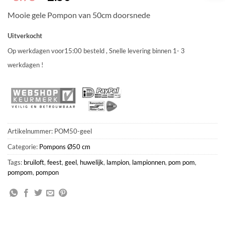
prijs
prijs
Mooie gele Pompon van 50cm doorsnede
was:
is:
€3.95.
€2.50.
Uitverkocht
Op werkdagen voor15:00 besteld , Snelle levering binnen 1- 3
werkdagen !
Artikelnummer:
POM50-geel
Categorie:
Pompons Ø50 cm
Tags:
bruiloft
,
feest
,
geel
,
huwelijk
,
lampion
,
lampionnen
,
pom pom
,
pompom
,
pompon