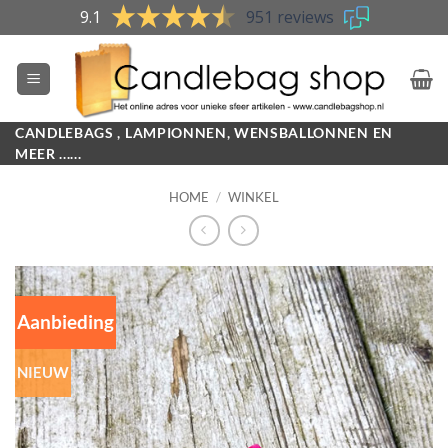
Skip
9.1
951 reviews
to
content
CANDLEBAGS , LAMPIONNEN, WENSBALLONNEN EN
MEER ......
HOME
/
WINKEL
Aanbieding
NIEUW