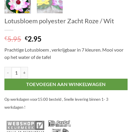
Lotusbloem polyester Zacht Roze / Wit
Oorspronkelijke
Huidige
5.95
2.95
€
€
prijs
prijs
Prachtige Lotusbloem , verkrijgbaar in 7 kleuren. Mooi voor
was:
is:
op het water of de tafel
€5.95.
€2.95.
Lotusbloem polyester Zacht Roze / Wit aantal
TOEVOEGEN AAN WINKELWAGEN
Op werkdagen voor15:00 besteld , Snelle levering binnen 1- 3
werkdagen !