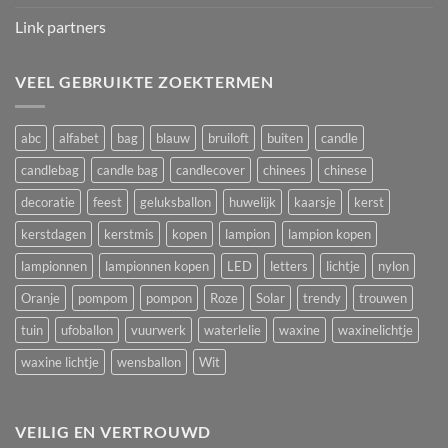
Link partners
VEEL GEBRUIKTE ZOEKTERMEN
abc
alfabet
bag
blauw
bruiloft
buiten
candle
candlebag
candle bag
candlecover
chinees
chinese
decoratie
feest
geluksballon
huwelijk
kaarsje
kerst
kerstdagen
kerstmis
kopen
lampion
lampion kopen
lampionnen
lampionnen kopen
LED
letters
lichtje
nylon
Oranje
pompom
pompon
Roze
Solar
trendy
trouwen
tuin
ufoballon
vuurwerk
waterlelie
waxine
waxinelichtje
waxine lichtje
wensballon
Wit
VEILIG EN VERTROUWD