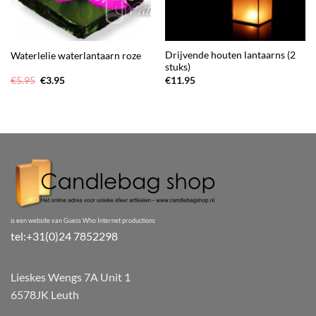
Drijvende houten lantaarns (2
Waterlelie waterlantaarn roze
stuks)
Oorspronkelijke
Huidige
€
5.95
€
3.95
€
11.95
prijs
prijs
was:
is:
€5.95.
€3.95.
is een website van Guess Who Internet productions
tel:+31(0)24 7852298
Lieskes Wengs 7A Unit 1
6578JK Leuth