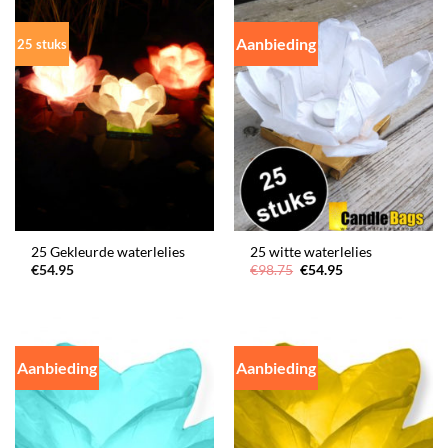
Aanbieding
25 stuks
25 Gekleurde waterlelies
25 witte waterlelies
Oorspronkelijke
Huidige
€
54.95
€
98.75
€
54.95
prijs
prijs
was:
is:
€98.75.
€54.95.
Aanbieding
Aanbieding