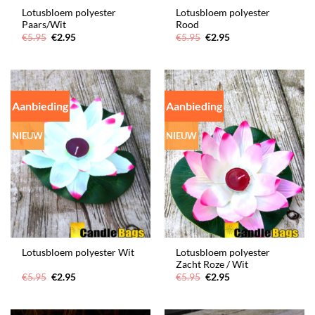
Lotusbloem polyester
Lotusbloem polyester
Paars/Wit
Rood
Oorspronkelijke
Huidige
Oorspronkelijke
Huidige
€
5.95
€
2.95
€
5.95
€
2.95
prijs
prijs
prijs
prijs
was:
is:
was:
is:
€5.95.
€2.95.
€5.95.
€2.95.
Aanbieding
Aanbieding
NIEUW
NIEUW
Lotusbloem polyester
Lotusbloem polyester Wit
Zacht Roze / Wit
Oorspronkelijke
Huidige
Oorspronkelijke
Huidige
€
5.95
€
2.95
€
5.95
€
2.95
prijs
prijs
prijs
prijs
was:
is:
was:
is:
€5.95.
€2.95.
€5.95.
€2.95.