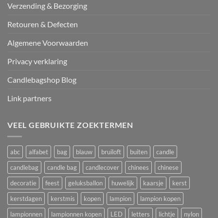
Verzending & Bezorging
Retouren & Defecten
Algemene Voorwaarden
Privacy verklaring
Candlebagshop Blog
Link partners
VEEL GEBRUIKTE ZOEKTERMEN
abc
alfabet
bag
blauw
bruiloft
buiten
candle
candlebag
candle bag
candlecover
chinees
chinese
decoratie
feest
geluksballon
huwelijk
kaarsje
kerst
kerstdagen
kerstmis
kopen
lampion
lampion kopen
lampionnen
lampionnen kopen
LED
letters
lichtje
nylon