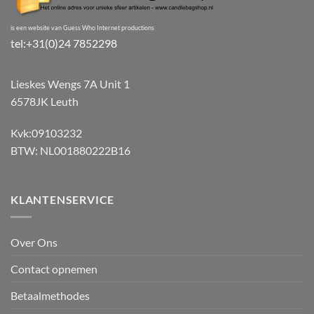
is een website van Guess Who Internet productions
tel:+31(0)24 7852298
Lieskes Wengs 7A Unit 1
6578JK Leuth
Kvk:09103232
BTW: NL001880222B16
KLANTENSERVICE
Over Ons
Contact opnemen
Betaalmethodes