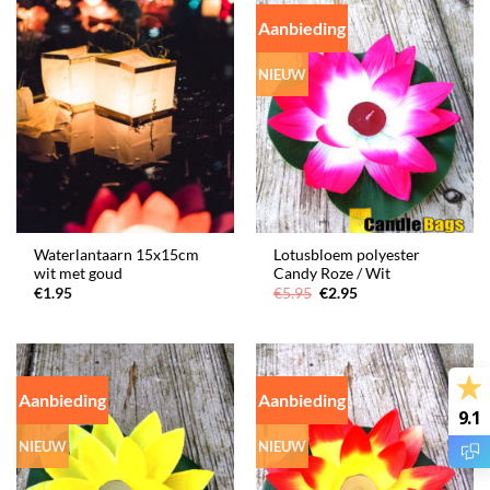
Aanbieding
NIEUW
Waterlantaarn 15x15cm
Lotusbloem polyester
wit met goud
Candy Roze / Wit
Oorspronkelijke
Huidige
€
1.95
€
5.95
€
2.95
prijs
prijs
was:
is:
€5.95.
€2.95.
Aanbieding
Aanbieding
9.1
NIEUW
NIEUW