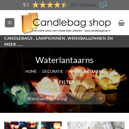
Skip
9.1
951 reviews
to
content
CANDLEBAGS , LAMPIONNEN, WENSBALLONNEN EN
MEER ......
Waterlantaarns
HOME
/
DECORATIE
/
WATERLANTAARNS
FILTER