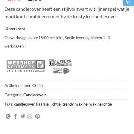
prijs
prijs
Deze candlecover heeft een stijlvol zwart wit lijnenspel wat je
was:
is:
mooi kunt combineren met bv de frosty ice candlecover
€2.95.
€2.36.
Uitverkocht
Op werkdagen voor15:00 besteld , Snelle levering binnen 1- 3
werkdagen !
Artikelnummer:
CC-19
Categorie:
Candlecovers
Tags:
candlecover
,
kaarsje
,
lichtje
,
trendy
,
waxine
,
waxinelichtje