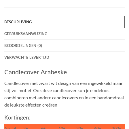
BESCHRIJVING
GEBRUIKSAANWIJZING
BEOORDELINGEN (0)
VERWACHTE LEVERTIJD
Candlecover Arabeske
Candlecover met zwart wit design van een ingewikkeld maar
stijlvol motief Ook deze candlecover kun je eindeloos
combineren met andere candlecovers en in een handomdraai
de leukste effecten creëren
Kortingen:
Aantal
3+
6+
10+
30+
60+
100+