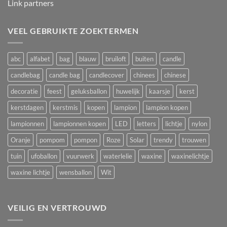
Link partners
VEEL GEBRUIKTE ZOEKTERMEN
abc
alfabet
bag
blauw
bruiloft
buiten
candle
candlebag
candle bag
candlecover
chinees
chinese
decoratie
feest
geluksballon
huwelijk
kaarsje
kerst
kerstdagen
kerstmis
kopen
lampion
lampion kopen
lampionnen
lampionnen kopen
LED
letters
lichtje
nylon
Oranje
pompom
pompon
Roze
Solar
trendy
trouwen
tuin
ufoballon
vuurwerk
waterlelie
waxine
waxinelichtje
waxine lichtje
wensballon
Wit
VEILIG EN VERTROUWD