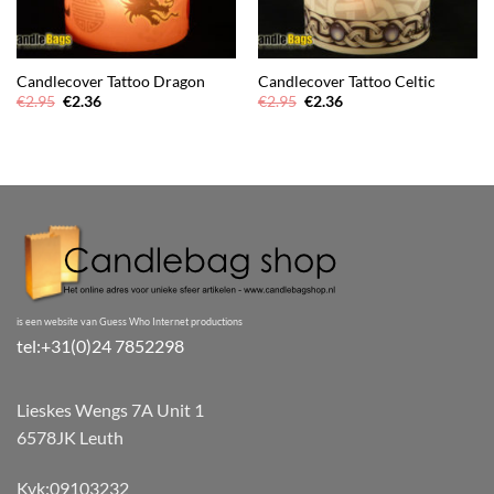
Candlecover Tattoo Dragon
Candlecover Tattoo Celtic
Oorspronkelijke
Huidige
Oorspronkelijke
Huidige
€
2.95
€
2.36
€
2.95
€
2.36
prijs
prijs
prijs
prijs
was:
is:
was:
is:
€2.95.
€2.36.
€2.95.
€2.36.
is een website van Guess Who Internet productions
tel:+31(0)24 7852298
Lieskes Wengs 7A Unit 1
6578JK Leuth
Kvk:09103232