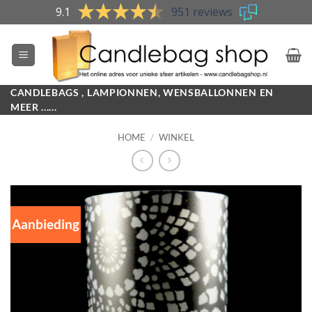
Skip
9.1
951 reviews
to
content
CANDLEBAGS , LAMPIONNEN, WENSBALLONNEN EN
MEER ......
HOME
/
WINKEL
Aanbieding