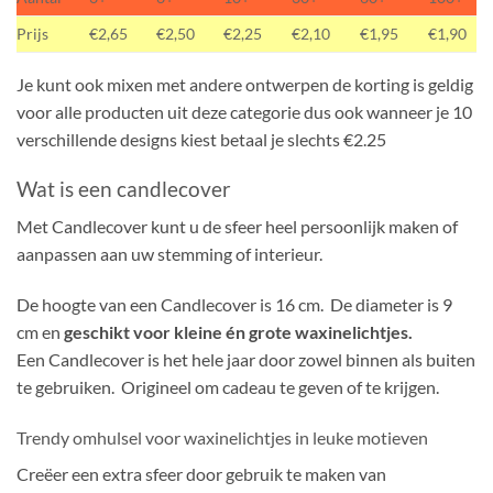
Prijs
€2,65
€2,50
€2,25
€2,10
€1,95
€1,90
Je kunt ook mixen met andere ontwerpen de korting is geldig
voor alle producten uit deze categorie dus ook wanneer je 10
verschillende designs kiest betaal je slechts €2.25
Wat is een candlecover
Met Candlecover kunt u de sfeer heel persoonlijk maken of
aanpassen aan uw stemming of interieur.
De hoogte van een Candlecover is 16 cm. De diameter is 9
cm en
geschikt voor kleine én grote waxinelichtjes.
Een Candlecover is het hele jaar door zowel binnen als buiten
te gebruiken. Origineel om cadeau te geven of te krijgen.
Trendy omhulsel voor waxinelichtjes in leuke motieven
Creëer een extra sfeer door gebruik te maken van