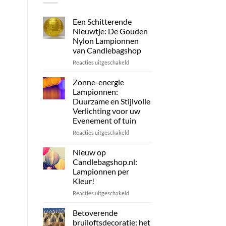
Een Schitterende
Nieuwtje: De Gouden
Nylon Lampionnen
van Candlebagshop
voor
Reacties uitgeschakeld
Een
Schitterende
Zonne-energie
Nieuwtje:
Lampionnen:
De
Duurzame en Stijlvolle
Gouden
Verlichting voor uw
Nylon
Evenement of tuin
Lampionnen
van
voor
Reacties uitgeschakeld
Candlebagshop
Zonne-
energie
Nieuw op
Lampionnen:
Candlebagshop.nl:
Duurzame
Lampionnen per
en
Kleur!
Stijlvolle
Verlichting
voor
Reacties uitgeschakeld
voor
Nieuw
uw
op
Betoverende
Evenement
Candlebagshop.nl:
bruiloftsdecoratie: het