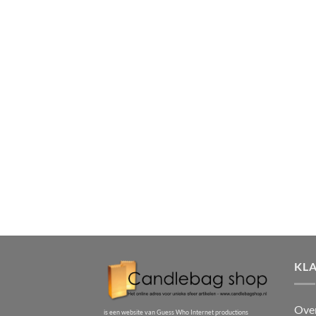
KL
Ove
is een website van Guess Who Internet productions