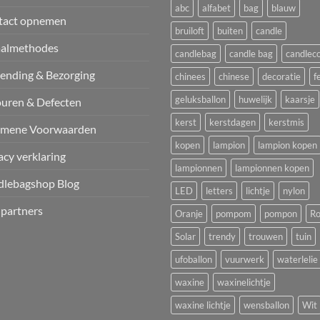
abc
alfabet
bag
blauw
tact opnemen
bruiloft
buiten
candle
aalmethodes
candlebag
candle bag
candlec
ending & Bezorging
chinees
chinese
decoratie
f
geluksballon
huwelijk
kaarsje
uren & Defecten
kerst
kerstdagen
kerstmis
emene Voorwaarden
kopen
lampion
lampion kopen
acy verklaring
lampionnen
lampionnen kopen
dlebagshop Blog
LED
letters
lichtje
nylon
 partners
Oranje
pompom
pompon
Ro
Solar
trendy
trouwen
tuin
ufoballon
vuurwerk
waterlelie
waxine
waxinelichtje
waxine lichtje
wensballon
Wit