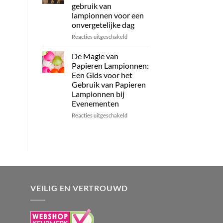
of
Lampionnen
gebruik van
tuin
per
lampionnen voor een
Kleur!
onvergetelijke dag
voor
Reacties uitgeschakeld
Betoverende
bruiloftsdecoratie:
De Magie van
het
Papieren Lampionnen:
gebruik
Een Gids voor het
van
Gebruik van Papieren
lampionnen
Lampionnen bij
voor
Evenementen
een
onvergetelijke
voor
Reacties uitgeschakeld
dag
De
Magie
van
Papieren
Lampionnen:
Een
Gids
voor
VEILIG EN VERTROUWD
het
Gebruik
van
Papieren