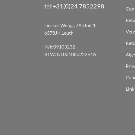
tel:+31(0)24 7852298
Con
Bet
Lieskes Wengs 7A Unit 1
Verz
6578JK Leuth
Reto
Kvk:09103232
BTW: NL001880222B16
Alg
Priv
Can
Link