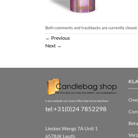
Both comments and trackbacks are currently closed.
←
Previous
Next
→
KL
Ove
is een website van Guess Who Internet productions
tel:+31(0)24 7852298
Con
Bet
Lieskes Wengs 7A Unit 1
Verz
6578JK Leuth