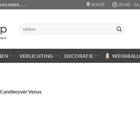
ROUTE
09:00 - 16
 MEER ......
Zoeken
naar:
NEN
VERLICHTING
DECORATIE
WENSBAL
Candlecover Venus