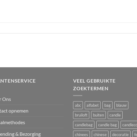
ANTENSERVICE
VEEL GEBRUIKTE
ZOEKTERMEN
r Ons
abc
alfabet
bag
blauw
tact opnemen
bruiloft
buiten
candle
aalmethodes
candlebag
candle bag
candlec
ending & Bezorging
chinees
chinese
decoratie
f