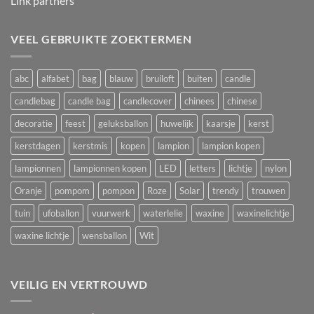
Link partners
VEEL GEBRUIKTE ZOEKTERMEN
abc
alfabet
bag
blauw
bruiloft
buiten
candle
candlebag
candle bag
candlecover
chinees
chinese
decoratie
feest
geluksballon
huwelijk
kaarsje
kerst
kerstdagen
kerstmis
kopen
lampion
lampion kopen
lampionnen
lampionnen kopen
LED
letters
lichtje
nylon
Oranje
pompom
pompon
Roze
Solar
trendy
trouwen
tuin
ufoballon
vuurwerk
waterlelie
waxine
waxinelichtje
waxine lichtje
wensballon
Wit
VEILIG EN VERTROUWD