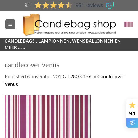
Skip
9.1
951 reviews
to
content
CANDLEBAGS , LAMPIONNEN, WENSBALLONNEN EN
MEER ......
candlecover venus
Published
6 november 2013
at
280 × 156
in
Candlecover
Venus
9.1