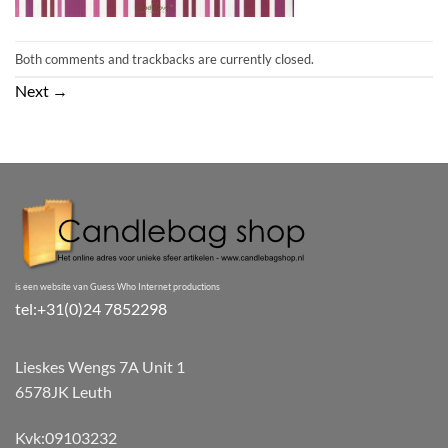
Both comments and trackbacks are currently closed.
Next
→
is een website van Guess Who Internet productions
tel:+31(0)24 7852298
Lieskes Wengs 7A Unit 1
6578JK Leuth
Kvk:09103232