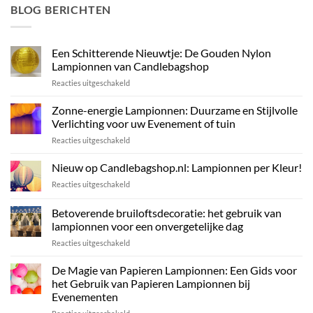
BLOG BERICHTEN
Een Schitterende Nieuwtje: De Gouden Nylon
Lampionnen van Candlebagshop
voor
Reacties uitgeschakeld
Een
Schitterende
Zonne-energie Lampionnen: Duurzame en Stijlvolle
Nieuwtje:
Verlichting voor uw Evenement of tuin
De
voor
Reacties uitgeschakeld
Gouden
Zonne-
Nylon
energie
Nieuw op Candlebagshop.nl: Lampionnen per Kleur!
Lampionnen
Lampionnen:
van
voor
Reacties uitgeschakeld
Duurzame
Candlebagshop
Nieuw
en
op
Betoverende bruiloftsdecoratie: het gebruik van
Stijlvolle
Candlebagshop.nl:
Verlichting
lampionnen voor een onvergetelijke dag
Lampionnen
voor
voor
Reacties uitgeschakeld
per
uw
Betoverende
Kleur!
Evenement
bruiloftsdecoratie:
De Magie van Papieren Lampionnen: Een Gids voor
of
het
het Gebruik van Papieren Lampionnen bij
tuin
gebruik
Evenementen
van
voor