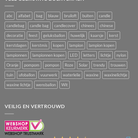
abc
alfabet
bag
blauw
bruiloft
buiten
candle
candlebag
candle bag
candlecover
chinees
chinese
decoratie
feest
geluksballon
huwelijk
kaarsje
kerst
kerstdagen
kerstmis
kopen
lampion
lampion kopen
lampionnen
lampionnen kopen
LED
letters
lichtje
nylon
Oranje
pompom
pompon
Roze
Solar
trendy
trouwen
tuin
ufoballon
vuurwerk
waterlelie
waxine
waxinelichtje
waxine lichtje
wensballon
Wit
VEILIG EN VERTROUWD