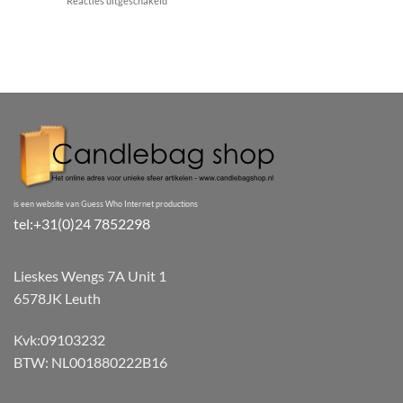
Reacties uitgeschakeld
lampionnen
De
voor
Magie
een
van
onvergetelijke
Papieren
dag
Lampionnen:
Een
Gids
voor
het
Gebruik
van
Papieren
Lampionnen
is een website van Guess Who Internet productions
bij
tel:+31(0)24 7852298
Evenementen
Lieskes Wengs 7A Unit 1
6578JK Leuth
Kvk:09103232
BTW: NL001880222B16