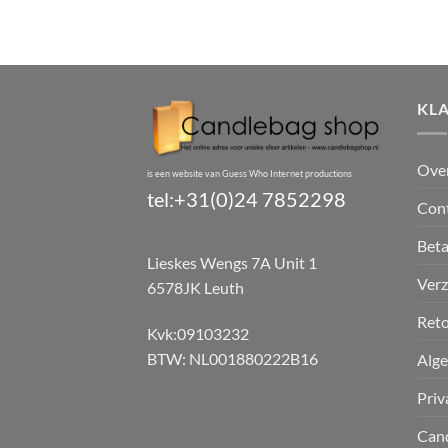
KL
Ove
is een website van Guess Who Internet productions
tel:+31(0)24 7852298
Con
Bet
Lieskes Wengs 7A Unit 1
Verz
6578JK Leuth
Reto
Kvk:09103232
BTW: NL001880222B16
Alg
Priv
Can