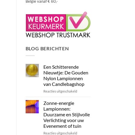
België vanaf € 60,-
BLOG BERICHTEN
Een Schitterende
Nieuwtje: De Gouden
Nylon Lampionnen
van Candlebagshop
voor
Reacties uitgeschakeld
Een
Schitterende
Zonne-energie
Nieuwtje:
Lampionnen:
De
Duurzame en Stijlvolle
Gouden
Verlichting voor uw
Nylon
Evenement of tuin
Lampionnen
van
voor
Reacties uitgeschakeld