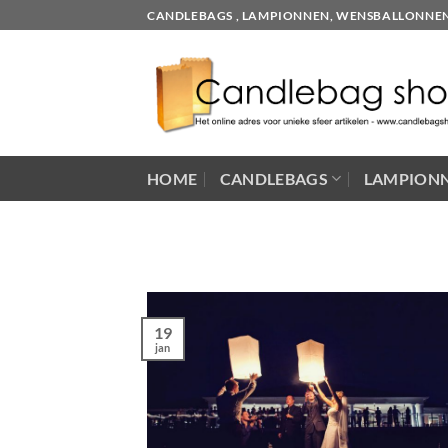
Skip
CANDLEBAGS , LAMPIONNEN, WENSBALLONNEN EN
to
content
HOME
CANDLEBAGS
LAMPION
19
jan