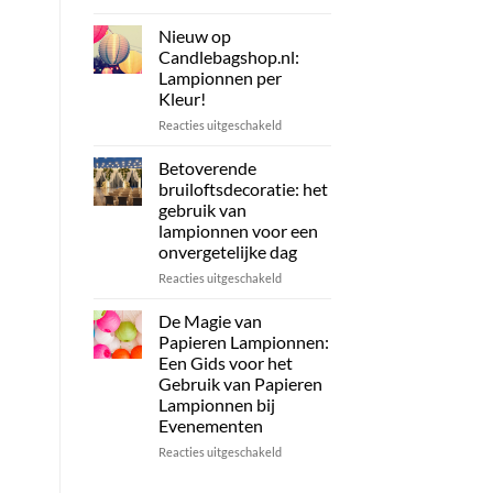
Candlebagshop
Zonne-
energie
Nieuw op
Lampionnen:
Candlebagshop.nl:
Duurzame
Lampionnen per
en
Kleur!
Stijlvolle
Verlichting
voor
Reacties uitgeschakeld
voor
Nieuw
uw
op
Betoverende
Evenement
Candlebagshop.nl:
bruiloftsdecoratie: het
of
Lampionnen
gebruik van
tuin
per
lampionnen voor een
Kleur!
onvergetelijke dag
voor
Reacties uitgeschakeld
Betoverende
bruiloftsdecoratie:
De Magie van
het
Papieren Lampionnen:
gebruik
Een Gids voor het
van
Gebruik van Papieren
lampionnen
Lampionnen bij
voor
Evenementen
een
onvergetelijke
voor
Reacties uitgeschakeld
dag
De
Magie