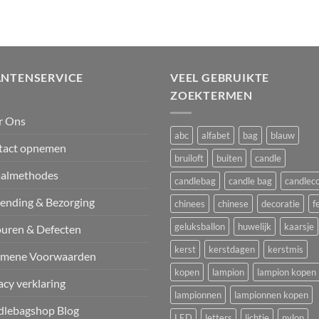
ANTENSERVICE
VEEL GEBRUIKTE
ZOEKTERMEN
r Ons
abc
alfabet
bag
blauw
tact opnemen
bruiloft
buiten
candle
aalmethodes
candlebag
candle bag
candlec
ending & Bezorging
chinees
chinese
decoratie
f
geluksballon
huwelijk
kaarsje
uren & Defecten
kerst
kerstdagen
kerstmis
emene Voorwaarden
kopen
lampion
lampion kopen
acy verklaring
lampionnen
lampionnen kopen
dlebagshop Blog
LED
letters
lichtje
nylon