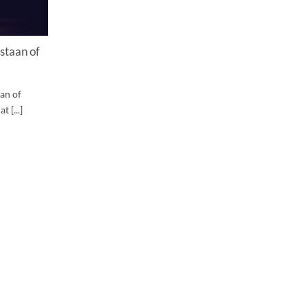
staan of
an of
 [...]