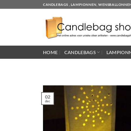
Skip
CANDLEBAGS , LAMPIONNEN, WENSBALLONNEN EN
to
content
HOME
CANDLEBAGS
LAMPION
02
dec