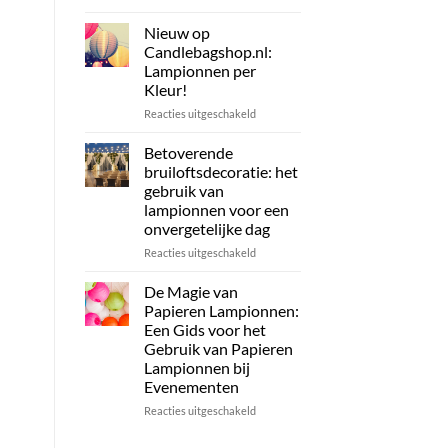
Candlebagshop
Zonne-
energie
Nieuw op
Lampionnen:
Candlebagshop.nl:
Duurzame
Lampionnen per
en
Kleur!
Stijlvolle
Verlichting
voor
Reacties uitgeschakeld
voor
Nieuw
uw
op
Betoverende
Evenement
Candlebagshop.nl:
bruiloftsdecoratie: het
of
Lampionnen
gebruik van
tuin
per
lampionnen voor een
Kleur!
onvergetelijke dag
voor
Reacties uitgeschakeld
Betoverende
bruiloftsdecoratie:
De Magie van
het
Papieren Lampionnen:
gebruik
Een Gids voor het
van
Gebruik van Papieren
lampionnen
Lampionnen bij
voor
Evenementen
een
onvergetelijke
voor
Reacties uitgeschakeld
dag
De
Magie