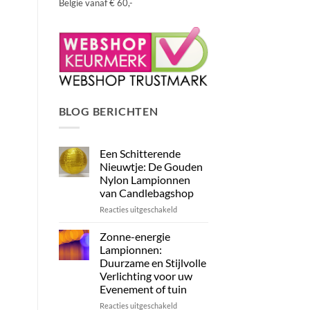
België vanaf € 60,-
BLOG BERICHTEN
Een Schitterende
Nieuwtje: De Gouden
Nylon Lampionnen
van Candlebagshop
voor
Reacties uitgeschakeld
Een
Schitterende
Zonne-energie
Nieuwtje:
Lampionnen:
De
Duurzame en Stijlvolle
Gouden
Verlichting voor uw
Nylon
Evenement of tuin
Lampionnen
van
voor
Reacties uitgeschakeld