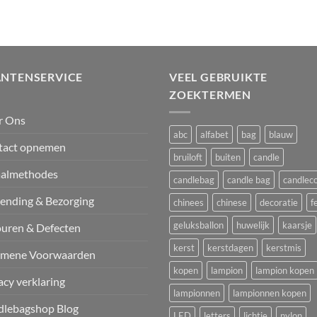
ANTENSERVICE
VEEL GEBRUIKTE
ZOEKTERMEN
r Ons
abc
alfabet
bag
blauw
tact opnemen
bruiloft
buiten
candle
aalmethodes
candlebag
candle bag
candlec
ending & Bezorging
chinees
chinese
decoratie
f
geluksballon
huwelijk
kaarsje
uren & Defecten
kerst
kerstdagen
kerstmis
emene Voorwaarden
kopen
lampion
lampion kopen
acy verklaring
lampionnen
lampionnen kopen
dlebagshop Blog
LED
letters
lichtje
nylon