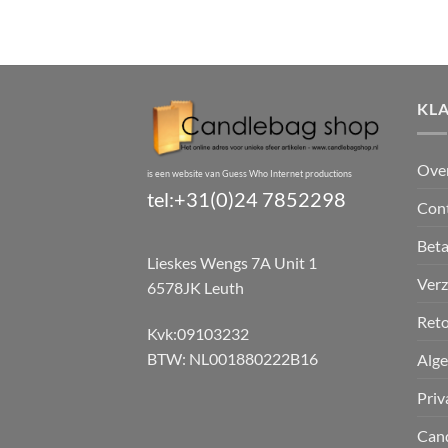
KL
Ove
is een website van Guess Who Internet productions
tel:+31(0)24 7852298
Con
Bet
Lieskes Wengs 7A Unit 1
Verz
6578JK Leuth
Reto
Kvk:09103232
BTW: NL001880222B16
Alg
Priv
Can