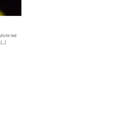
licht led
...]