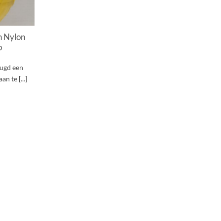
n Nylon
p
ugd een
n te [...]