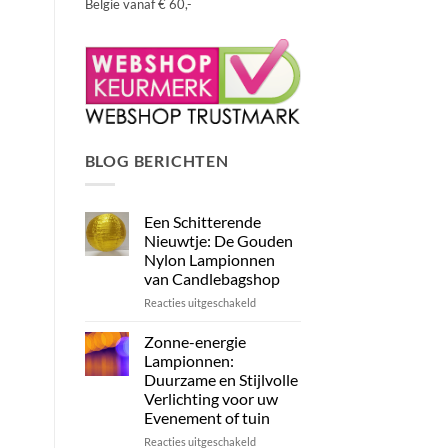
België vanaf € 60,-
BLOG BERICHTEN
Een Schitterende
Nieuwtje: De Gouden
Nylon Lampionnen
van Candlebagshop
voor
Reacties uitgeschakeld
Een
Schitterende
Zonne-energie
Nieuwtje:
Lampionnen:
De
Duurzame en Stijlvolle
Gouden
Verlichting voor uw
Nylon
Evenement of tuin
Lampionnen
van
voor
Reacties uitgeschakeld