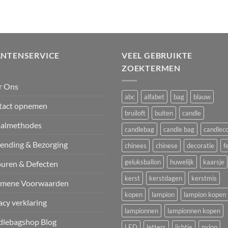
ANTENSERVICE
VEEL GEBRUIKTE
ZOEKTERMEN
r Ons
abc
alfabet
bag
blauw
tact opnemen
bruiloft
buiten
candle
aalmethodes
candlebag
candle bag
candlec
ending & Bezorging
chinees
chinese
decoratie
f
geluksballon
huwelijk
kaarsje
uren & Defecten
kerst
kerstdagen
kerstmis
emene Voorwaarden
kopen
lampion
lampion kopen
acy verklaring
lampionnen
lampionnen kopen
dlebagshop Blog
LED
letters
lichtje
nylon