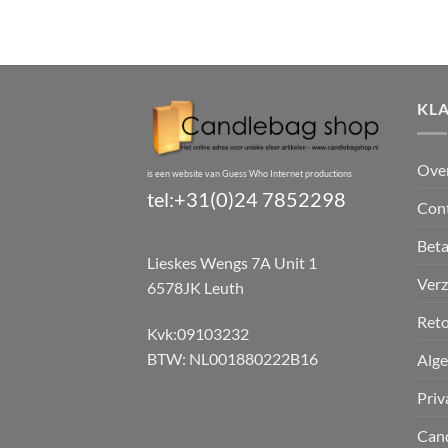
KL
Ove
is een website van Guess Who Internet productions
tel:+31(0)24 7852298
Con
Bet
Lieskes Wengs 7A Unit 1
Verz
6578JK Leuth
Reto
Kvk:09103232
BTW: NL001880222B16
Alg
Priv
Can