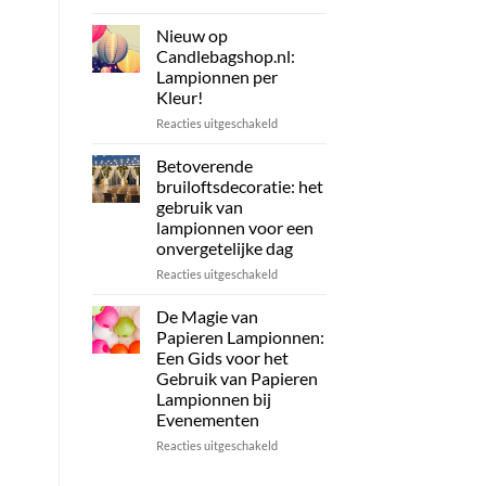
Candlebagshop
Zonne-
energie
Nieuw op
Lampionnen:
Candlebagshop.nl:
Duurzame
Lampionnen per
en
Kleur!
Stijlvolle
Verlichting
voor
Reacties uitgeschakeld
voor
Nieuw
uw
op
Betoverende
Evenement
Candlebagshop.nl:
bruiloftsdecoratie: het
of
Lampionnen
gebruik van
tuin
per
lampionnen voor een
Kleur!
onvergetelijke dag
voor
Reacties uitgeschakeld
Betoverende
bruiloftsdecoratie:
De Magie van
het
Papieren Lampionnen:
gebruik
Een Gids voor het
van
Gebruik van Papieren
lampionnen
Lampionnen bij
voor
Evenementen
een
onvergetelijke
voor
Reacties uitgeschakeld
dag
De
Magie