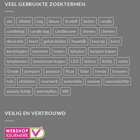
VEEL GEBRUIKTE ZOEKTERMEN
abc
alfabet
bag
blauw
bruiloft
buiten
candle
candlebag
candle bag
candlecover
chinees
chinese
decoratie
feest
geluksballon
huwelijk
kaarsje
kerst
kerstdagen
kerstmis
kopen
lampion
lampion kopen
lampionnen
lampionnen kopen
LED
letters
lichtje
nylon
Oranje
pompom
pompon
Roze
Solar
trendy
trouwen
tuin
ufoballon
vuurwerk
waterlelie
waxine
waxinelichtje
waxine lichtje
wensballon
Wit
VEILIG EN VERTROUWD