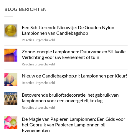
BLOG BERICHTEN
Een Schitterende Nieuwtje: De Gouden Nylon
Lampionnen van Candlebagshop
voor
Reacties uitgeschakeld
Een
Schitterende
Zonne-energie Lampionnen: Duurzame en Stijlvolle
Nieuwtje:
Verlichting voor uw Evenement of tuin
De
voor
Reacties uitgeschakeld
Gouden
Zonne-
Nylon
energie
Nieuw op Candlebagshop.nl: Lampionnen per Kleur!
Lampionnen
Lampionnen:
van
voor
Reacties uitgeschakeld
Duurzame
Candlebagshop
Nieuw
en
op
Betoverende bruiloftsdecoratie: het gebruik van
Stijlvolle
Candlebagshop.nl:
Verlichting
lampionnen voor een onvergetelijke dag
Lampionnen
voor
voor
Reacties uitgeschakeld
per
uw
Betoverende
Kleur!
Evenement
bruiloftsdecoratie:
De Magie van Papieren Lampionnen: Een Gids voor
of
het
het Gebruik van Papieren Lampionnen bij
tuin
gebruik
Evenementen