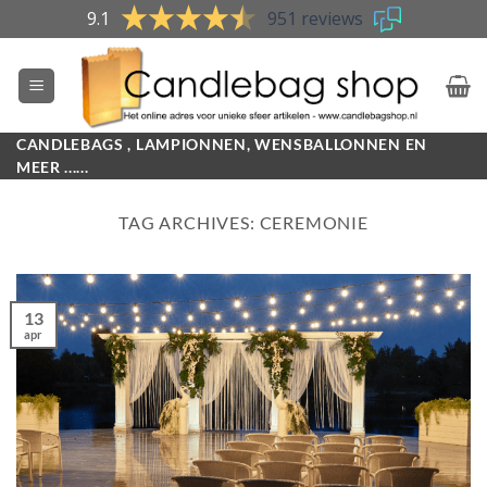
Skip
9.1
951 reviews
to
content
CANDLEBAGS , LAMPIONNEN, WENSBALLONNEN EN
MEER ......
TAG ARCHIVES:
CEREMONIE
13
apr