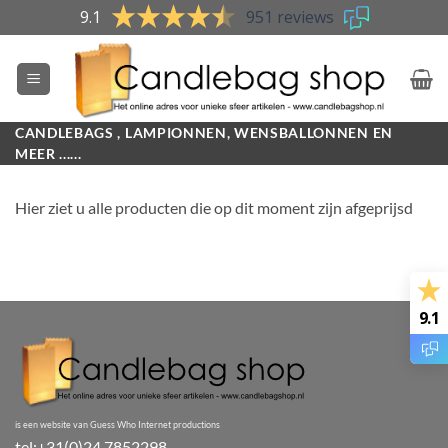
Skip
9.1
951 reviews
to
content
CANDLEBAGS , LAMPIONNEN, WENSBALLONNEN EN
MEER ......
Hier ziet u alle producten die op dit moment zijn afgeprijsd
9.1
is een website van Guess Who Internet productions
tel:+31(0)24 7852298