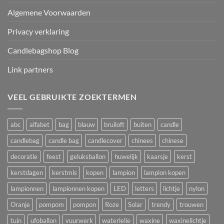
Algemene Voorwaarden
Privacy verklaring
Candlebagshop Blog
Link partners
VEEL GEBRUIKTE ZOEKTERMEN
abc
alfabet
bag
blauw
bruiloft
buiten
candle
candlebag
candle bag
candlecover
chinees
chinese
decoratie
feest
geluksballon
huwelijk
kaarsje
kerst
kerstdagen
kerstmis
kopen
lampion
lampion kopen
lampionnen
lampionnen kopen
LED
letters
lichtje
nylon
Oranje
pompom
pompon
Roze
Solar
trendy
trouwen
tuin
ufoballon
vuurwerk
waterlelie
waxine
waxinelichtje