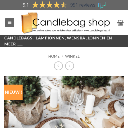
Skip
9.1
951 reviews
to
content
CANDLEBAGS , LAMPIONNEN, WENSBALLONNEN EN
MEER ......
HOME
/
WINKEL
NIEUW !