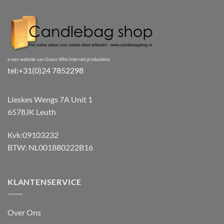
is een website van Guess Who Internet productions
tel:+31(0)24 7852298
Lieskes Wengs 7A Unit 1
6578JK Leuth
Kvk:09103232
BTW: NL001880222B16
KLANTENSERVICE
Over Ons