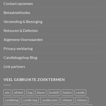
Contact opnemen
Betaalmethodes
Verzending & Bezorging
Retouren & Defecten
Algemene Voorwaarden
Privacy verklaring
Candlebagshop Blog
Link partners
VEEL GEBRUIKTE ZOEKTERMEN
abc
alfabet
bag
blauw
bruiloft
buiten
candle
candlebag
candle bag
candlecover
chinees
chinese