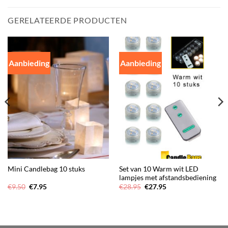
GERELATEERDE PRODUCTEN
Aanbieding
Aanbieding
Set van 10 Warm wit LED
Mini Candlebag 10 stuks
lampjes met afstandsbediening
Oorspronkelijke
Huidige
Oorspronkelijke
Huidige
€
9.50
€
7.95
€
28.95
€
27.95
prijs
prijs
prijs
prijs
was:
is:
was:
is:
€9.50.
€7.95.
€28.95.
€27.95.