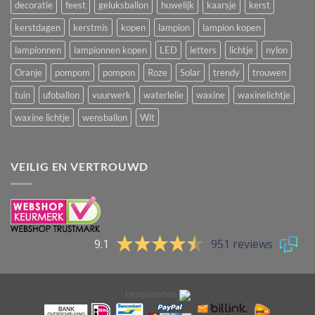
decoratie
feest
geluksballon
huwelijk
kaarsje
kerst
kerstdagen
kerstmis
kopen
lampion
lampion kopen
lampionnen
lampionnen kopen
LED
letters
lichtje
nylon
Oranje
pompom
pompon
Roze
Solar
trendy
trouwen
tuin
ufoballon
vuurwerk
waterlelie
waxine
waxinelichtje
waxine lichtje
wensballon
Wit
VEILIG EN VERTROUWD
9.1
951 reviews
lampionnen