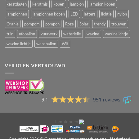
kerstdagen
kerstmis
kopen
lampion
lampion kopen
lampionnen
lampionnen kopen
LED
letters
lichtje
nylon
Oranje
pompom
pompon
Roze
Solar
trendy
trouwen
tuin
ufoballon
vuurwerk
waterlelie
waxine
waxinelichtje
waxine lichtje
wensballon
Wit
VEILIG EN VERTROUWD
9.1
951 reviews
lampionnen
Copyright 2026 ©
Guess Who internetproductions - Nederland