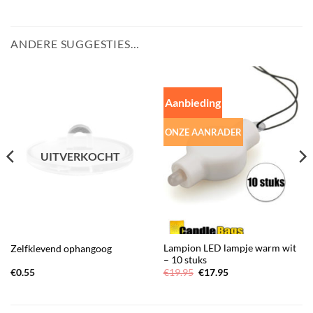
ANDERE SUGGESTIES…
Aanbieding
ONZE AANRADER
UITVERKOCHT
Lampion LED lampje warm wit
Zelfklevend ophangoog
– 10 stuks
Oorspronkelijke
Huidige
€
0.55
€
19.95
€
17.95
prijs
prijs
was:
is:
€19.95.
€17.95.