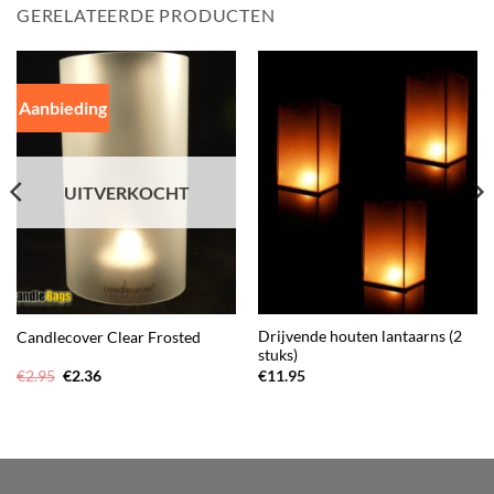
GERELATEERDE PRODUCTEN
Aanbieding
UITVERKOCHT
Drijvende houten lantaarns (2
Candlecover Clear Frosted
stuks)
Oorspronkelijke
Huidige
€
2.95
€
2.36
€
11.95
prijs
prijs
was:
is:
€2.95.
€2.36.