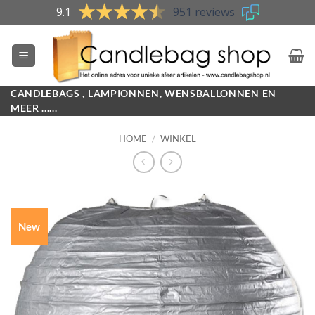
Skip
9.1
951 reviews
to
content
CANDLEBAGS , LAMPIONNEN, WENSBALLONNEN EN
MEER ......
HOME
/
WINKEL
New