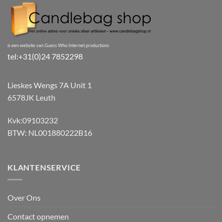
is een website van Guess Who Internet productions
tel:+31(0)24 7852298
Lieskes Wengs 7A Unit 1
6578JK Leuth
Kvk:09103232
BTW: NL001880222B16
KLANTENSERVICE
Over Ons
Contact opnemen