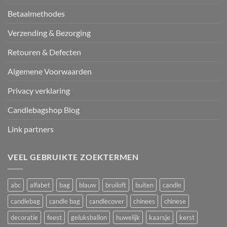
Betaalmethodes
Verzending & Bezorging
Retouren & Defecten
Algemene Voorwaarden
Privacy verklaring
Candlebagshop Blog
Link partners
VEEL GEBRUIKTE ZOEKTERMEN
abc
alfabet
bag
blauw
bruiloft
buiten
candle
candlebag
candle bag
candlecover
chinees
chinese
decoratie
feest
geluksballon
huwelijk
kaarsje
kerst