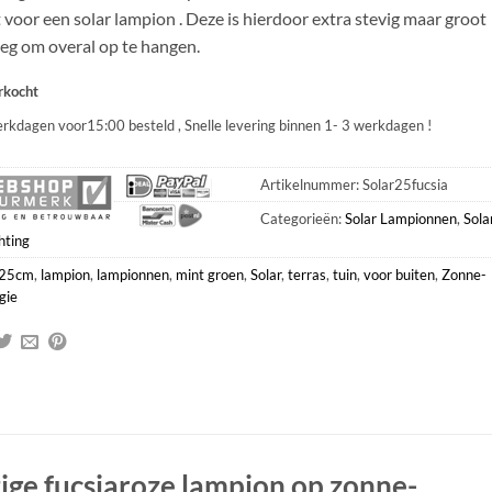
 voor een solar lampion . Deze is hierdoor extra stevig maar groot
eg om overal op te hangen.
rkocht
rkdagen voor15:00 besteld , Snelle levering binnen 1- 3 werkdagen !
Artikelnummer:
Solar25fucsia
Categorieën:
Solar Lampionnen
,
Sola
hting
25cm
,
lampion
,
lampionnen
,
mint groen
,
Solar
,
terras
,
tuin
,
voor buiten
,
Zonne-
gie
ige fucsiaroze lampion op zonne-