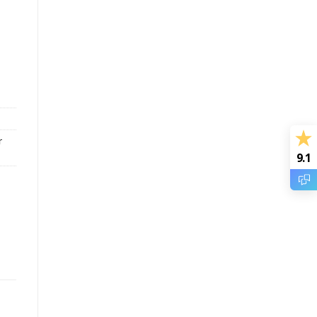
r
9.1