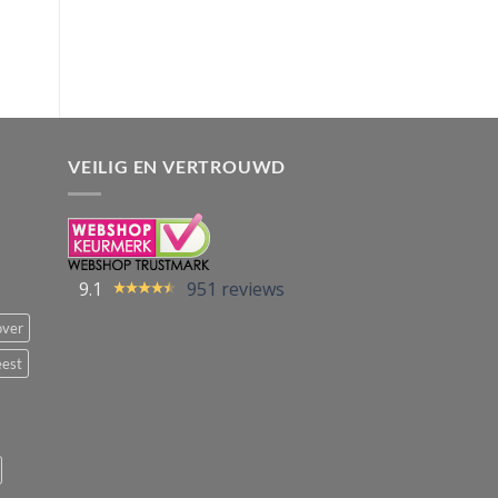
VEILIG EN VERTROUWD
9.1
951 reviews
over
eest