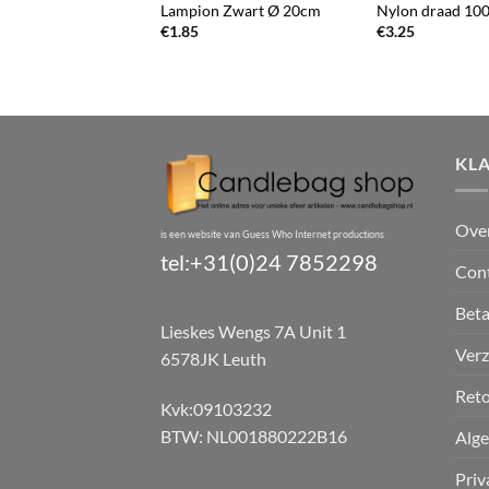
 Blauw Ø 20 cm
Lampion Zwart Ø 20cm
Nylon draad 10
€
1.85
€
3.25
KL
Ove
is een website van Guess Who Internet productions
tel:+31(0)24 7852298
Con
Bet
Lieskes Wengs 7A Unit 1
Verz
6578JK Leuth
Reto
Kvk:09103232
BTW: NL001880222B16
Alg
Priv