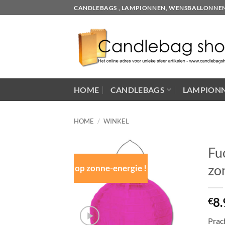
Skip
CANDLEBAGS , LAMPIONNEN, WENSBALLONNEN EN
to
content
HOME
CANDLEBAGS
LAMPION
HOME
/
WINKEL
Fu
zo
op zonne-energie !
8.
€
Prac