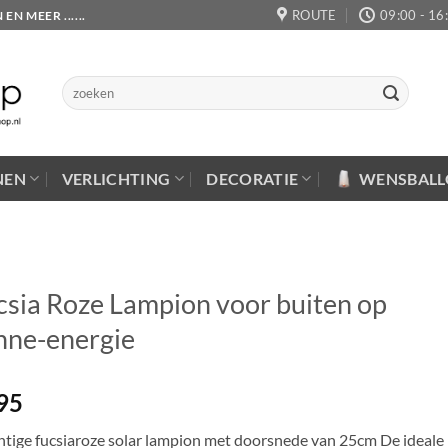
ROUTE
09:00 - 16
 MEER ......
Zoeken
naar:
NEN
VERLICHTING
DECORATIE
WENSBAL
csia Roze Lampion voor buiten op
nne-energie
95
htige fucsiaroze solar lampion met doorsnede van 25cm De ideale