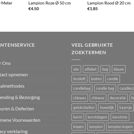
0 Meter
Lampion Roze Ø 50 cm
Lampion Rood Ø 20 cm
€
4.50
€
1.85
ANTENSERVICE
VEEL GEBRUIKTE
ZOEKTERMEN
r Ons
abc
alfabet
bag
blauw
tact opnemen
bruiloft
buiten
candle
aalmethodes
candlebag
candle bag
candlec
ending & Bezorging
chinees
chinese
decoratie
f
geluksballon
huwelijk
kaarsje
uren & Defecten
kerst
kerstdagen
kerstmis
emene Voorwaarden
kopen
lampion
lampion kopen
acy verklaring