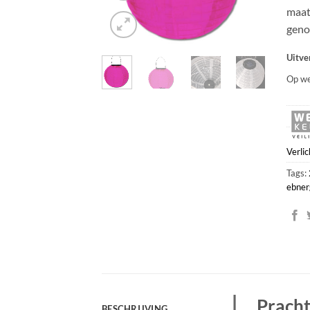
maat
geno
Uitve
Op we
Verlic
Tags:
ebner
Pracht
BESCHRIJVING