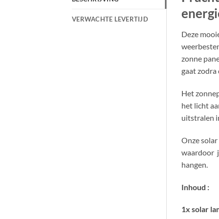
energi
VERWACHTE LEVERTIJD
Deze mooie
weerbesten
zonne pane
gaat zodra 
Het zonnep
het licht a
uitstralen i
Onze solar
waardoor je
hangen.
Inhoud :
1x solar l