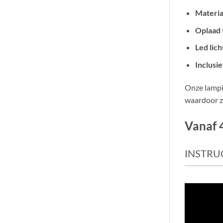
Materia
Oplaad t
Led lic
Inclusie
Onze lampi
waardoor ze
Vanaf 4
INSTRU