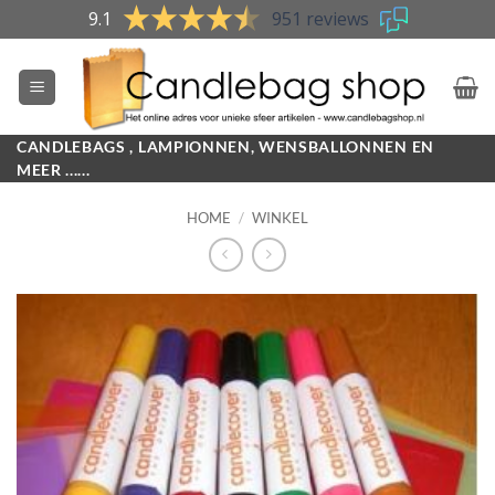
Skip
9.1
951 reviews
to
content
CANDLEBAGS , LAMPIONNEN, WENSBALLONNEN EN
MEER ......
HOME
/
WINKEL