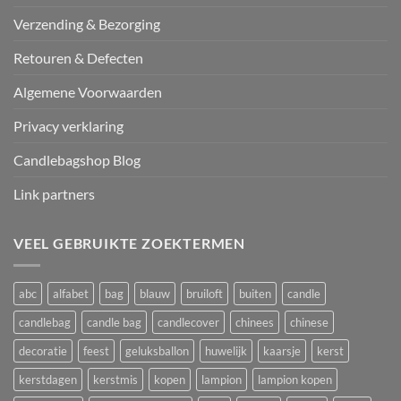
Verzending & Bezorging
Retouren & Defecten
Algemene Voorwaarden
Privacy verklaring
Candlebagshop Blog
Link partners
VEEL GEBRUIKTE ZOEKTERMEN
abc
alfabet
bag
blauw
bruiloft
buiten
candle
candlebag
candle bag
candlecover
chinees
chinese
decoratie
feest
geluksballon
huwelijk
kaarsje
kerst
kerstdagen
kerstmis
kopen
lampion
lampion kopen