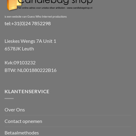
is een website van Guess Who Internet productions
tel:+31(0)24 7852298
Lieskes Wengs 7A Unit 1
6578JK Leuth
Kvk:09103232
BTW: NL001880222B16
KLANTENSERVICE
Over Ons
Contact opnemen
Betaalmethodes