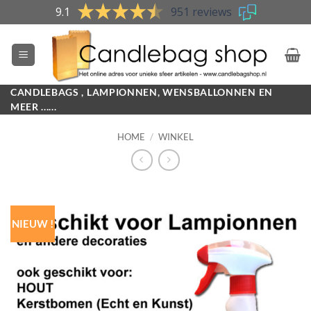
Skip
9.1
951 reviews
to
content
CANDLEBAGS , LAMPIONNEN, WENSBALLONNEN EN
MEER ......
HOME
/
WINKEL
NIEUW !