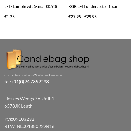
LED Lampje wit (vanaf €0,90)
RGB LED onderzetter 15cm
Prijsklasse:
€
1.25
€
27.95
-
€
29.95
€27.95
tot
€29.95
is een website van Guess Who Internet productions
tel:+31(0)24 7852298
Lieskes Wengs 7A Unit 1
6578JK Leuth
Kvk:09103232
BTW: NL001880222B16