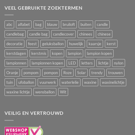
VEEL GEBRUIKTE ZOEKTERMEN
abc
alfabet
bag
blauw
bruiloft
buiten
candle
candlebag
candle bag
candlecover
chinees
chinese
decoratie
feest
geluksballon
huwelijk
kaarsje
kerst
kerstdagen
kerstmis
kopen
lampion
lampion kopen
lampionnen
lampionnen kopen
LED
letters
lichtje
nylon
Oranje
pompom
pompon
Roze
Solar
trendy
trouwen
tuin
ufoballon
vuurwerk
waterlelie
waxine
waxinelichtje
waxine lichtje
wensballon
Wit
VEILIG EN VERTROUWD