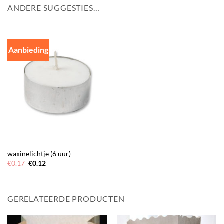
ANDERE SUGGESTIES…
Aanbieding
waxinelichtje (6 uur)
Oorspronkelijke
Huidige
€
0.17
€
0.12
prijs
prijs
was:
is:
€0.17.
€0.12.
GERELATEERDE PRODUCTEN