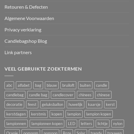
Retouren & Defecten
Algemene Voorwaarden
Privacy verklaring
Candlebagshop Blog
Link partners
VEEL GEBRUIKTE ZOEKTERMEN
abc
alfabet
bag
blauw
bruiloft
buiten
candle
candlebag
candle bag
candlecover
chinees
chinese
decoratie
feest
geluksballon
huwelijk
kaarsje
kerst
kerstdagen
kerstmis
kopen
lampion
lampion kopen
lampionnen
lampionnen kopen
LED
letters
lichtje
nylon
Oranje
pompom
pompon
Roze
Solar
trendy
trouwen