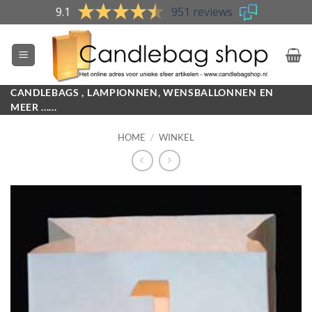
Skip
9.1
951 reviews
to
content
CANDLEBAGS , LAMPIONNEN, WENSBALLONNEN EN
MEER ......
HOME
/
WINKEL