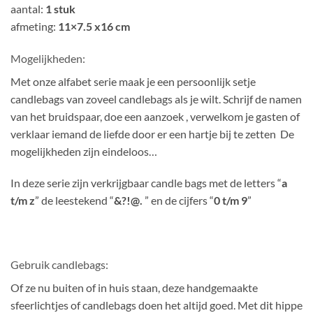
aantal:
1 stuk
afmeting:
11×7.5 x16 cm
Mogelijkheden:
Met onze alfabet serie maak je een persoonlijk setje
candlebags van zoveel candlebags als je wilt. Schrijf de namen
van het bruidspaar, doe een aanzoek , verwelkom je gasten of
verklaar iemand de liefde door er een hartje bij te zetten De
mogelijkheden zijn eindeloos…
In deze serie zijn verkrijgbaar candle bags met de letters “
a
t/m z
” de leestekend “
&?!@.
” en de cijfers “
0 t/m 9
”
Gebruik candlebags:
Of ze nu buiten of in huis staan, deze handgemaakte
sfeerlichtjes of candlebags doen het altijd goed. Met dit hippe