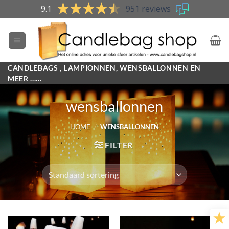
Skip
9.1
951 reviews
to
content
CANDLEBAGS , LAMPIONNEN, WENSBALLONNEN EN
MEER ......
wensballonnen
HOME
/
WENSBALLONNEN
FILTER