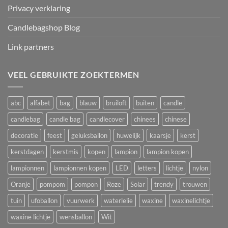
Privacy verklaring
Candlebagshop Blog
Link partners
VEEL GEBRUIKTE ZOEKTERMEN
abc
alfabet
bag
blauw
bruiloft
buiten
candle
candlebag
candle bag
candlecover
chinees
chinese
decoratie
feest
geluksballon
huwelijk
kaarsje
kerst
kerstdagen
kerstmis
kopen
lampion
lampion kopen
lampionnen
lampionnen kopen
LED
letters
lichtje
nylon
Oranje
pompom
pompon
Roze
Solar
trendy
trouwen
tuin
ufoballon
vuurwerk
waterlelie
waxine
waxinelichtje
waxine lichtje
wensballon
Wit