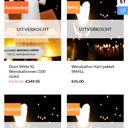
9.1
Aanbieding
SMALL
UITVERKOCHT
UITVERKOCHT
Doos Witte XL
Wensballon Hart pakket
Wensballonnen (100
SMALL
stuks)
Oorspronkelijke
Huidige
€
595.00
€
349.95
€
45.00
prijs
prijs
was:
is:
€595.00.
€349.95.
MEDIUM
LARGE