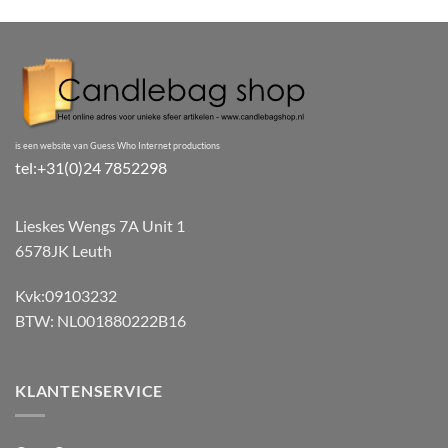
is een website van Guess Who Internet productions
tel:+31(0)24 7852298
Lieskes Wengs 7A Unit 1
6578JK Leuth
Kvk:09103232
BTW: NL001880222B16
KLANTENSERVICE