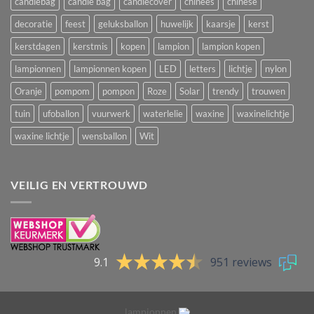
candlebag
candle bag
candlecover
chinees
chinese
decoratie
feest
geluksballon
huwelijk
kaarsje
kerst
kerstdagen
kerstmis
kopen
lampion
lampion kopen
lampionnen
lampionnen kopen
LED
letters
lichtje
nylon
Oranje
pompom
pompon
Roze
Solar
trendy
trouwen
tuin
ufoballon
vuurwerk
waterlelie
waxine
waxinelichtje
waxine lichtje
wensballon
Wit
VEILIG EN VERTROUWD
9.1
951 reviews
lampionnen