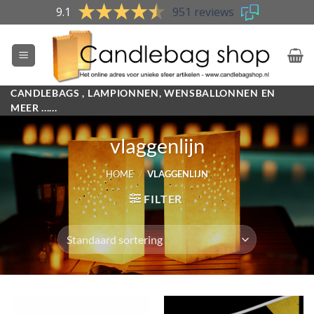
Skip
9.1
951 reviews
to
content
CANDLEBAGS , LAMPIONNEN, WENSBALLONNEN EN
MEER ......
vlaggenlijn
HOME
/
VLAGGENLIJN
FILTER