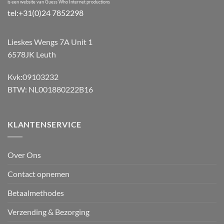
is een website van Guess Who Internet productions
tel:+31(0)24 7852298
Lieskes Wengs 7A Unit 1
6578JK Leuth
Kvk:09103232
BTW: NL001880222B16
KLANTENSERVICE
Over Ons
Contact opnemen
Betaalmethodes
Verzending & Bezorging