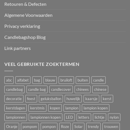
Retouren & Defecten
Algemene Voorwaarden
Privacy verklaring
Candlebagshop Blog
Link partners
VEEL GEBRUIKTE ZOEKTERMEN
abc
alfabet
bag
blauw
bruiloft
buiten
candle
candlebag
candle bag
candlecover
chinees
chinese
decoratie
feest
geluksballon
huwelijk
kaarsje
kerst
kerstdagen
kerstmis
kopen
lampion
lampion kopen
lampionnen
lampionnen kopen
LED
letters
lichtje
nylon
Oranje
pompom
pompon
Roze
Solar
trendy
trouwen