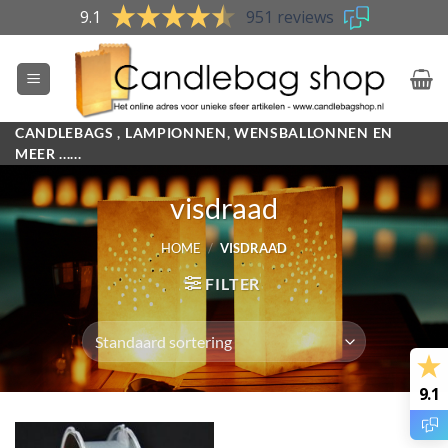
Skip
9.1
951 reviews
to
content
CANDLEBAGS , LAMPIONNEN, WENSBALLONNEN EN
MEER ......
visdraad
HOME
/
VISDRAAD
FILTER
9.1