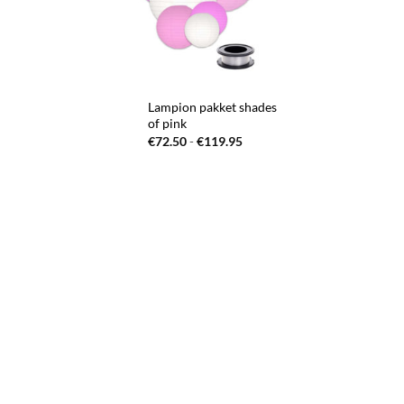
+
Lampion pakket shades
of pink
Prijsklasse:
€
72.50
-
€
119.95
€72.50
tot
€119.95