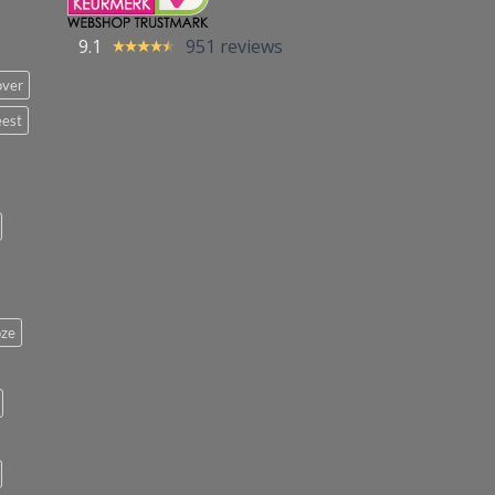
9.1
951 reviews
over
eest
ze