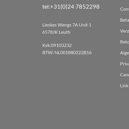
tel:+31(0)24 7852298
Con
Bet
Lieskes Wengs 7A Unit 1
Verz
6578JK Leuth
Reto
Kvk:09103232
BTW: NL001880222B16
Alg
Priv
Can
Link