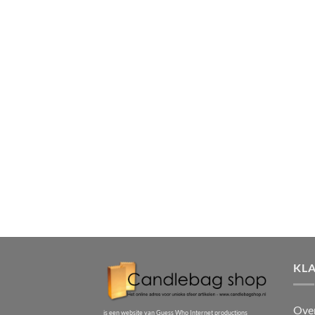
KL
Ove
is een website van Guess Who Internet productions