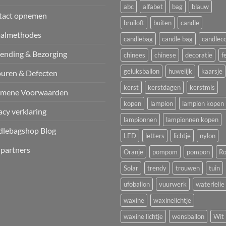
abc
alfabet
bag
blauw
tact opnemen
bruiloft
buiten
candle
aalmethodes
candlebag
candle bag
candlec
ending & Bezorging
chinees
chinese
decoratie
f
geluksballon
huwelijk
kaarsje
uren & Defecten
kerst
kerstdagen
kerstmis
emene Voorwaarden
kopen
lampion
lampion kopen
acy verklaring
lampionnen
lampionnen kopen
dlebagshop Blog
LED
letters
lichtje
nylon
 partners
Oranje
pompom
pompon
Ro
Solar
trendy
trouwen
tuin
ufoballon
vuurwerk
waterlelie
waxine
waxinelichtje
waxine lichtje
wensballon
Wit