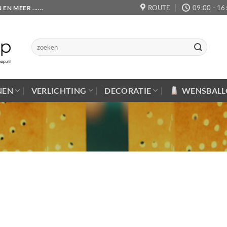
ROUTE
09:00 - 16
 MEER ......
Zoeken
naar:
NEN
VERLICHTING
DECORATIE
WENSBAL