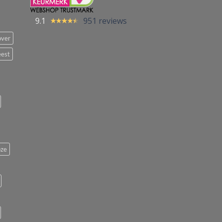
9.1
951 reviews
over
eest
ze