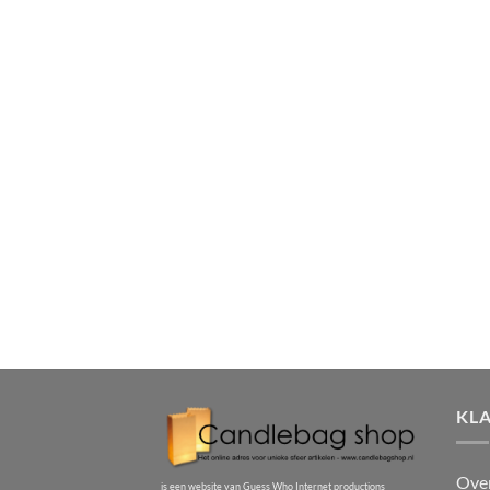
KL
Ove
is een website van Guess Who Internet productions