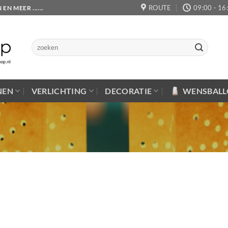
ROUTE
09:00 - 16
 MEER ......
Zoeken
naar:
NEN
VERLICHTING
DECORATIE
WENSBAL