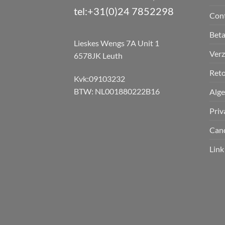
tel:+31(0)24 7852298
Con
Bet
Lieskes Wengs 7A Unit 1
Verz
6578JK Leuth
Reto
Kvk:09103232
BTW: NL001880222B16
Alg
Priv
Can
Link