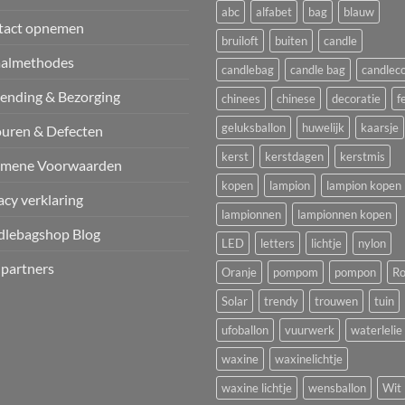
abc
alfabet
bag
blauw
tact opnemen
bruiloft
buiten
candle
aalmethodes
candlebag
candle bag
candlec
ending & Bezorging
chinees
chinese
decoratie
f
geluksballon
huwelijk
kaarsje
uren & Defecten
kerst
kerstdagen
kerstmis
emene Voorwaarden
kopen
lampion
lampion kopen
acy verklaring
lampionnen
lampionnen kopen
dlebagshop Blog
LED
letters
lichtje
nylon
 partners
Oranje
pompom
pompon
Ro
Solar
trendy
trouwen
tuin
ufoballon
vuurwerk
waterlelie
waxine
waxinelichtje
waxine lichtje
wensballon
Wit