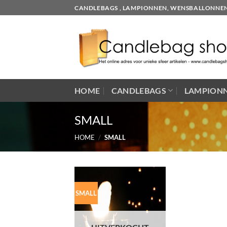
Skip
CANDLEBAGS , LAMPIONNEN, WENSBALLONNEN EN
to
content
HOME
CANDLEBAGS
LAMPION
SMALL
HOME
/
SMALL
SMALL